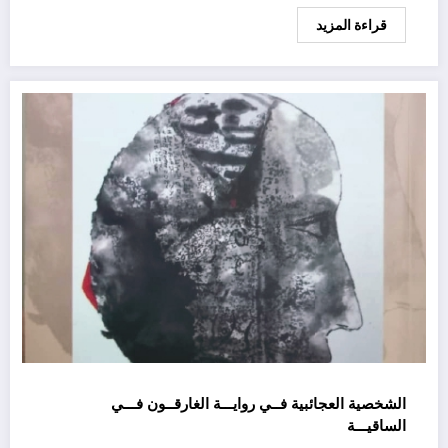
قراءة المزيد
الشخصية العجائبية فــي روايـــة الغارقــون فـــي
الساقيـــة