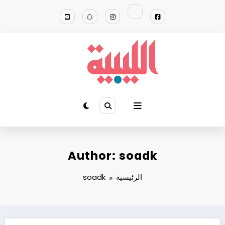
لتجاوز
لى
لمحتوى
Author: soadk
الرئيسية
soadk