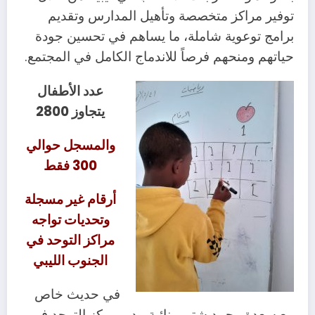
توفير مراكز متخصصة وتأهيل المدارس وتقديم
برامج توعوية شاملة، ما يساهم في تحسين جودة
حياتهم ومنحهم فرصاً للاندماج الكامل في المجتمع.
عدد الأطفال
يتجاوز 2800
والمسجل حوالي
300 فقط
أرقام غير مسجلة
وتحديات تواجه
مراكز التوحد في
الجنوب الليبي
في حديث خاص
مع سعدة محمد شتور، نائبة مدير مركز التوحد في