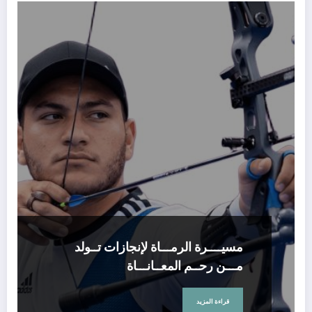
مسيــــرة الرمـــاة لإنجازات تــولد
مـــن رحــم المعــانـــاة
قراءة المزيد