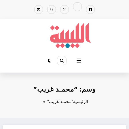
لتجاوز
لى
لمحتوى
وسم: “محمـد غريب”
الرئيسية
“محمـد غريب”