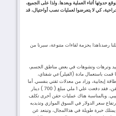
ع حدوثها أثناء العملية وبعدها. ولذا على الجميع،
حية، كي لا يتعرضوا لعمليات نصب أواحتيال، قد
لنا رصدناهذا بحزمة لقاءات متنوعة، سبرنا من
تجاعيد وترهات وتشوهات في بعض مناطق الجسم،
 قمت باستعمال مادة (الفيلر)عي شفتاي،
قة إيجابية، وزاد من معدلات ثقتي بنفسي. أما
عن أسعار هذه المنتجات، تشير أميمة، فإنها وللأسف الشديد مرتفعة جداً، وهذا ماحدث معيحين قمت بعملية الحقن، فقد دفعت علي 1 ملي مبلغ ( 700 ) دينار
لي إذا أردت حقن ( 2ملي) من نفس المادة، فبالتأكيد سيتضاعف المبلغ ويكون (1400)دينار ليبي.. وبالمناسبة هناك عمليات حقن أخرى تكلف
انب ارتفاع سعر الدولار في السوق الموازي وتذبدبه
يمتلك خبرة طويلة في هذاالمجال، وتبتعد عن