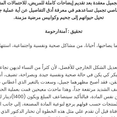
جميل معقدة بعد تقديم إيضاحات كاملة للمريض، للاحتمالات المتوق
صاصي تجميل تساعدهم في معرفة أدق التفاصيل عن أية عملية جرا
تحيل حيواتهم إلى جحيم وكوابيس مرضية مزمنة.
 :
آمنةارحومة
ا يصاحبها، أحيانا، من مشاكل صحية ونفسية واجتماعية، استتهل
بتعديل الشكل الخارجي للأفضل، لأن كثراً من النساء لديهن 
كر كي يكن في حالة صحية ونفسية جيدة. وبصراحة، تضيف، أنا
حقن، فقد أصبح مظهرهما جميل، وسعدت بالتغير الذي أعطاني طا
ليبي.. ولكي أن تتخي
 أسعار تلك المنتجات حسب قولهم يرجع لنوعية المادة المصنعة، إلي ج
اة قبل أن تقدم علي مثل هذه الخطوة أن تختار الدكتور الذي 