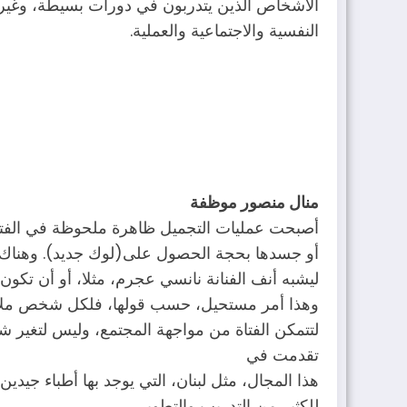
الأشخاص الذين يتدربون في دورات بسيطة، وغير كا
النفسية والاجتماعية والعملية.
منال منصور موظفة
أصبحت عمليات التجميل ظاهرة ملحوظة في الفترة
أو جسدها بحجة الحصول على(لوك جديد). وهناك، مض
ليشبه أنف الفنانة نانسي عجرم، مثلا، أو أن تكون 
وهذا أمر مستحيل، حسب قولها، فلكل شخص ملامح
لتتمكن الفتاة من مواجهة المجتمع، وليس لتغير شك
تقدمت في
هذا المجال، مثل لبنان، التي يوجد بها أطباء جيدين
للكثير من التدريب والتطوير.