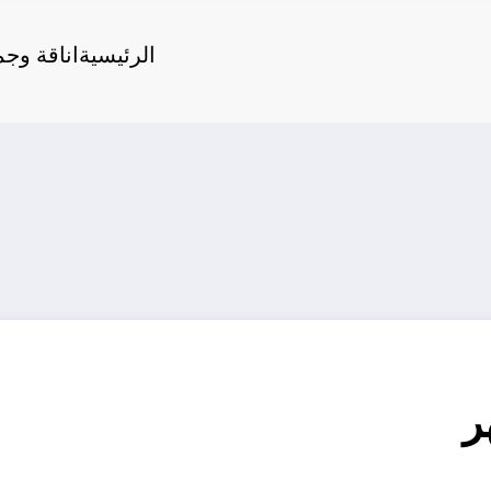
الرئيسية
اناقة وج
ر