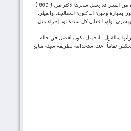
والاستمرارية، مع التكلفة الباهظة التي ستصرفها الفتاة في كل مرة..وللتأكيد على ذلك، تنوه أمل، فإن إبرة واحدة من الفيلر قد يصل سعرها لأكثر من ( 600 )
مهارة وخبرة الدكتورة المعالجة.. والفيلر،
ويسري، ولهذا فعلى كل سيدة تود إجراء مثل
أيها ةبالقول: التجميل يكون أفضل في حالة
لعكس تماماً، عند استخدامه بطريقة سيئة مبالغ