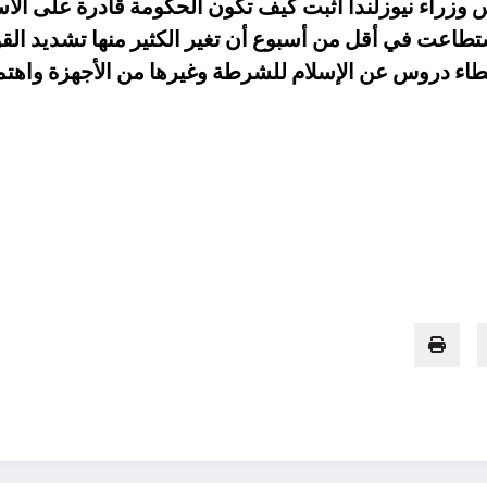
يدة الرائعة Jacinda Arden رءيس وزراء نيوزلندا أثبت كيف تكون الحكومة ق
مكونات المجتمع social cohesion استطاعت في أقل من أسبوع أن تغير الكثير م
عطاء دروس عن الإسلام للشرطة وغيرها من الأجهزة واهتم