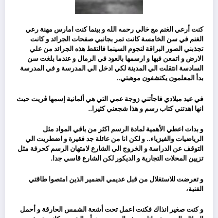
كنت أرعي الغنم مع خالي رحمه الله و بينما كنت امارس مهنة رعي
الغنم في سن الخامسة كانت تمر بجانبي صفحات الجرائد و كانت
تجذبني الصور البراقة لنجوم السينما فالتقط هذه الجرائد من علي
الارض و اتمعن فيها و ارسمها بالعود في الرمال و عندما بلغت سن
السادسة انتقلت الي المدينة لكي ادخل الي المدرسة و في المدرسة
بدأ المعلمون يكتشفون موهبتي..
في عيد ميلادي فاجأتني زوجة عمي التي هي ألمانية إسمها ڨريت حيث
انها اهدتني كتاب رسم و هذا شجعني كثيرا..
و بدات اعطي الأهمية لمادة الرسم اكثر من باقي المواد مثل
الرياضيات والفيزياء.. و لكن انا من عائلة جد فقيرة و اضطريت الي
التوقف عن الدراسة و الخروج الي الشارع لامتهان الرسم كحرفة مثل
تزيين المحلات التجارية و الديكور لكن الشارع قاسي جدا.
و تعرضت للاستغلال من قبل عديمي الضمير الذين امتصوا طاقتي
الفنية،
و كنت صغير انذاك فكنت اعمل تحت أشعة الشمس الحارقة و أحمل