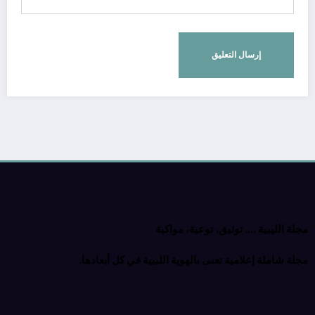
مجلة الليبية …. توثيق، توعية، مواكبة
مجلة شاملة إعلامية تعنى بالهوية الليبية في كل أبعادها.