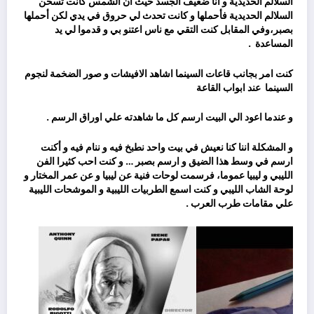
السلالم الحديدية و انا ضعيف الجسد حيث أن الشمس كانت تسخن
السلالم الحديدية فأحملها و كانت تحدث لي حروق في يدي لكن أحملها
بصبر،وفي المقابل كنت التقي مع ناس اعتنو بي و قدموا لي يد
المساعدة
.
كنت امر بجانب قاعات السينما اشاهد الافيشات و صور الضخمة لنجوم
السينما
عند ابواب القاعة
و عندما اعود الي البيت ارسم كل ما شاهدته علي اوراق الرسم .
و المشكلة اننا كنا نعيش في بيت واحد نطبخ فيه و ننام فيه و أكنت
ارسم في وسط هذا الضيق و ارسم بصبر … و كنت احب كثيرا الفن
الليبي و ليبيا عموما، فرسمت لوحات فنية عن ليبيا و عن عمر المختار و
لوحة الشاب الليبي و كنت اسمع الطربيات الليبية و الموشحات الليبية
علي مقامات طرب العرب .