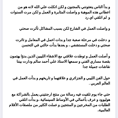
و بدأ الناس ينعتونني بالمجنون و لكن اتكلت علي الله لانه هو من
اعطاني هذه الموهبة و واصلت المثابرة و العمل و لكن مرت السنوات
و
لم اتلقي اي رد
و واصلت العمل في الشارع لكن بسبب المشاكل تأثرت صحتي
و
دخلت في مرحلة صعبة جدا و بدات اعمل في المعامل و تاثرت
صحتي و دخلت المستشفي ، و بعدها بدأت حالتي في التحسن
و أصلت العمل و توطدت علاقتي مع الاشقاء الليبين الذين بدؤا يهتمون
بقصة مساري الفني و سمعها الاستاذ علي أحمد سالم ودارت بيننا
نقاشات جميلة جدا
حول الفن الليبي و الجزائري و علاقتهما و تاريخهم و بدأت العمل في
العالم العربي .
حتي جاء يوم تلقيت فيه رسالة من منتج ارجنتيني يعمل بالشراكة مع
هوليوود و عرف بأعمالي في الأوساط السينمائية ،و بدأت اتلقي
الطلبات من المخرجين و المنتجين و عملت الكثير من ملصقات الأفلام
العالمية،