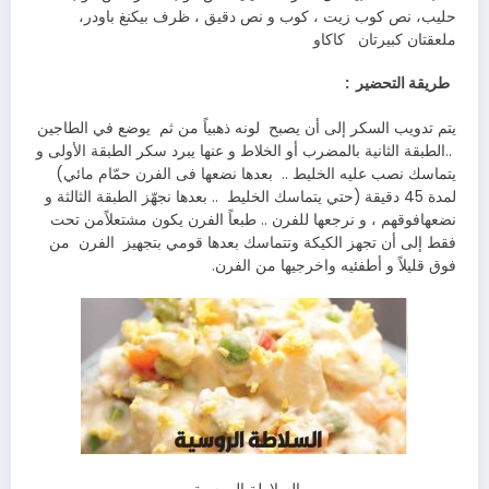
‬حليب،‭ ‬نص‭ ‬كوب‭ ‬زيت‭ ‬،‭ ‬كوب‭ ‬و‭ ‬نص‭ ‬دقيق‭ ‬،‭ ‬ظرف‭ ‬بيكنغ‭ ‬باودر‭ ‬،‭
‬ملعقتان‭ ‬كبيرتان‭
‬كاكاو
‬طريقة‭ ‬التحضير‭
:
يتم‭ ‬تدويب‭ ‬السكر‭ ‬إلى‭ ‬أن‭ ‬يصبح‭
‬لونه‭ ‬ذهبياً‭ ‬من‭ ‬ثم‭
‬يتماسك‭ ‬نصب‭ ‬عليه‭ ‬الخليط‭
.. ‬بعدها‭ ‬نضعها‭ ‬فى‭ ‬الفرن‭ ‬حمّام‭ ‬مائي‭ (
‬لمدة‭ ‬45‭ ‬دقيقة‭) ‬حتي‭ ‬يتماسك‭ ‬الخليط‭ ..
‬فقط‭ ‬إلى‭ ‬أن‭ ‬تجهز‭ ‬الكيكة‭ ‬وتتماسك‭ ‬بعدها‭ ‬قومي‭ ‬بتجهيز‭
‬الفرن‭
‬فوق‭ ‬قليلاً‭ ‬و‭ ‬أطفئيه‭ ‬واخرجيها‭ ‬من‭ ‬الفرن‭.‬