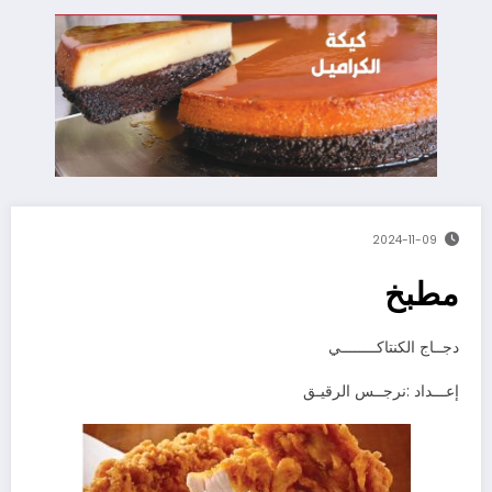
2024-11-09
مطبخ
دجــاج‭ ‬الكنتاكــــــــي
إعـــداد‭: ‬نرجــس‭ ‬الرقيـق