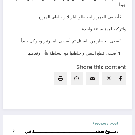
‬جيداً‭ .‬
2‭ .. ‬أضيفي‭ ‬الجزر‭ ‬والبطاطاو‭ ‬البازيلا‭ ‬واخلطي‭ ‬المزيج‭.‬
واتركيه‭ ‬لمدة‭ ‬ساعة‭ ‬واحدة‭ .‬
3‭ .. ‬صفي‭ ‬الخضار‭ ‬من‭ ‬السائل‭ ‬ثم‭ ‬أضيفي‭ ‬المايونيز‭ ‬وحركي‭ ‬جيداً‭.‬
4‭ ..
‬أضيفي‭ ‬قطع‭ ‬البيض‭ ‬واخلطيها‭ ‬مع‭ ‬السلطة‭ ‬بتأن‭ ‬وقدميها‭.‬
Share this content:
Previous post