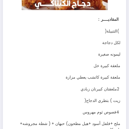
‬المقاديــــر‭ :
‭( ‬التتبيلة‭)‬
لكل‭ ‬دجاجة
ليمونه‭ ‬صغيرة
ملعقة‭ ‬كبيرة‭ ‬خل
ملعقة‭ ‬كبيرة‭ ‬كاتشب‭ ‬يعطي‭ ‬مزازة
2‭ ‬ملعقتان‭ ‬كبيرتان‭ ‬زبادي
زيت‭ ( ‬بتطري‭ ‬الدجاج‭)‬
4‭ ‬فصوص‭ ‬ثوم‭ ‬مهروس
ملح‭+ ‬فلفل‭ ‬أسود‭+ ‬هيل‭ ‬مطحون‭ (‬حبهان‭ ) + ‬شطة‭ ‬مجروشه‭+