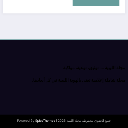
مجلة الليبية …. توثيق، توعية، مواكبة
مجلة شاملة إعلامية تعنى بالهوية الليبية في كل أبعادها.
جميع الحقوق محفوظة مجلة الليبية 2026 | Powered By
SpiceThemes