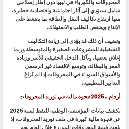
‬الإنتاج‭ ‬ويخفض‭ ‬الطلب‭ ‬والاستهلاك‭.‬
‬التدابير‭ ‬التنظيمية‭.‬
أرقام‭ ‬2025‭.. ‬فجوة‭ ‬مالية‭ ‬في‭ ‬توريد‭ ‬المحروقات
تكشف‭ ‬بيانات‭ ‬المؤسسة‭ ‬الوطنية‭ ‬للنفط‭ ‬لسنة‭ ‬2025‭