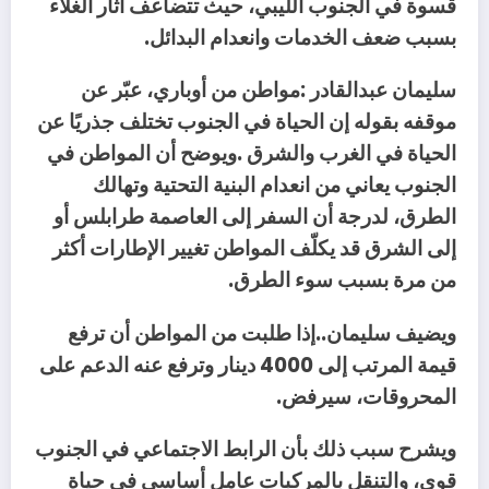
‬بسبب‭ ‬ضعف‭ ‬الخدمات‭ ‬وانعدام‭ ‬البدائل‭.‬
سليمان‭ ‬عبدالقادر‭:‬
‬من‭ ‬مرة‭ ‬بسبب‭ ‬سوء‭ ‬الطرق‭.‬
‬المحروقات،‭ ‬سيرفض‭.‬