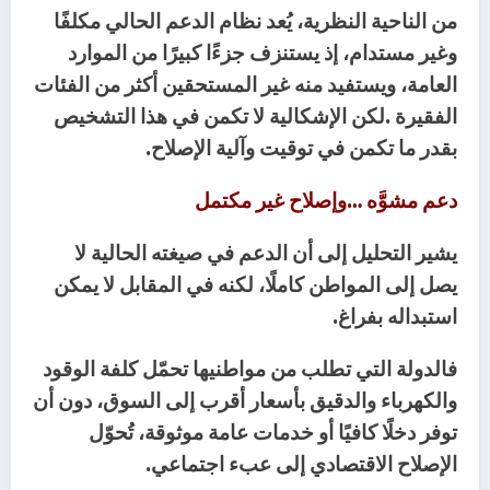
‬بقدر‭ ‬ما‭ ‬تكمن‭ ‬في‭ ‬توقيت‭ ‬وآلية‭ ‬الإصلاح‭.‬
دعم‭ ‬مشوَّه‮…‬‭ ‬وإصلاح‭ ‬غير‭ ‬مكتمل
‬استبداله‭ ‬بفراغ‭.‬
‬الإصلاح‭ ‬الاقتصادي‭ ‬إلى‭ ‬عبء‭ ‬اجتماعي‭.‬