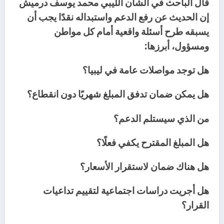
‬ومسؤول،‭ ‬أبرزها‭:‬
هل‭ ‬توجد‭ ‬مواصلات‭ ‬عامة‭ ‬في‭ ‬ليبيا؟
هل‭ ‬يمكن‭ ‬ضمان‭ ‬تدفق‭ ‬المبلغ‭ ‬شهريًا‭ ‬دون‭ ‬انقطاع؟
من‭ ‬الذي‭ ‬سيستلم‭ ‬الدعم؟
هل‭ ‬المبلغ‭ ‬المقترح‭ ‬يكفي‭ ‬فعلًا؟
هل‭ ‬هناك‭ ‬ضمان‭ ‬لاستقرار‭ ‬الأسعار؟
‬القرار؟