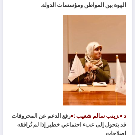
‬الهوة‭ ‬بين‭ ‬المواطن‭ ‬ومؤسسات‭ ‬الدولة‭.‬
د‭.‬‮«‬‭ ‬زينب‭ ‬سالم‭ ‬شعيب‮»‬‭:
‬إصلاحات‭ ‬