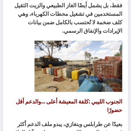
‬الإيرادات‭ ‬والإنفاق‭ ‬الرسمي‭.‬
‬حضورًا