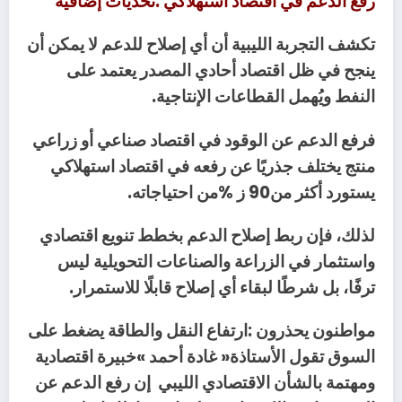
رفع‭ ‬الدعم‭ ‬في‭ ‬اقتصاد‭ ‬استهلاكي‭: ‬تحديات‭ ‬إضافية
‬النفط‭ ‬ويُهمل‭ ‬القطاعات‭ ‬الإنتاجية‭.‬
‬يستورد‭ ‬أكثر‭ ‬من‭ ‬90ز‭% ‬من‭ ‬احتياجاته‭.‬
‬ترفًا،‭ ‬بل‭ ‬شرطًا‭ ‬لبقاء‭ ‬أي‭ ‬إصلاح‭ ‬قابلًا‭ ‬للاستمرار‭.‬
‬ومهتمة‭ ‬بالشأن‭ ‬الاقتصادي‭ ‬الليبي‭