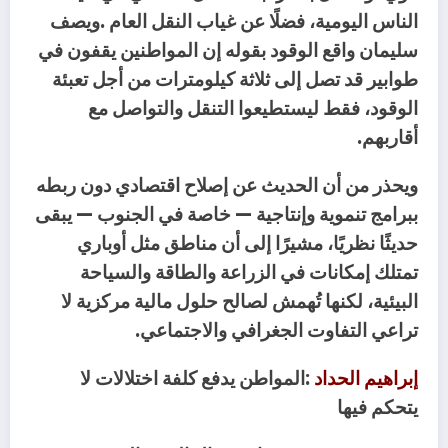
‬أقاربهم‭.‬
‬تراعي‭ ‬التفاوت‭ ‬الجغرافي‭ ‬والاجتماعي‭.‬
إبراهيم‭ ‬الحداد
‭: ‬
‬يتحكم‭ ‬فيها