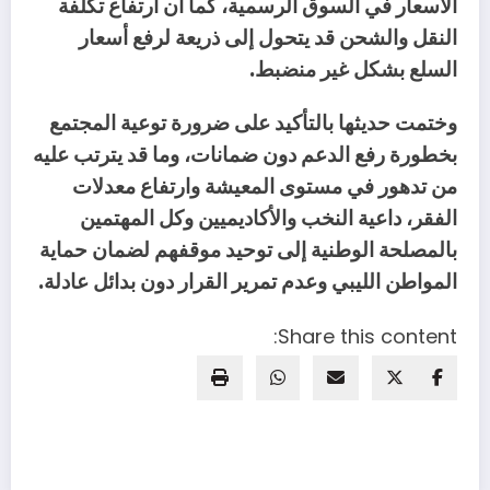
‬السلع‭ ‬بشكل‭ ‬غير‭ ‬منضبط‭.‬
‬المواطن‭ ‬الليبي‭ ‬وعدم‭ ‬تمرير‭ ‬القرار‭ ‬دون‭ ‬بدائل‭ ‬عادلة‭.‬
Share this content: