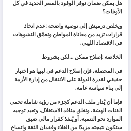
‬الأوقات؟
‬في‭ ‬الاقتصاد‭ ‬الليبي‭.‬
الخلاصة‭: ‬إصلاح‭ ‬ممكن‮…‬‭ ‬لكن‭ ‬بشروط
‬إلى‭ ‬بناء‭ ‬سياسة‭ ‬عامة‭.‬