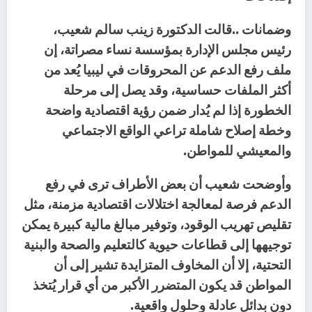
‬والمعيشي‭ ‬للمواطن‭.‬
‬دون‭ ‬بدائل‭ ‬عادلة‭ ‬وحلول‭ ‬واقعية‭.‬