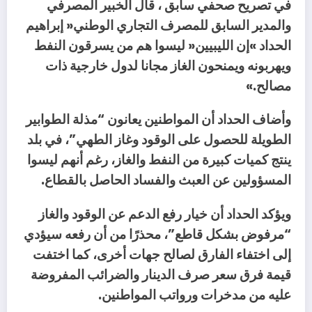
‬مصالح‮»‬‭.‬
‬المسؤولين‭ ‬عن‭ ‬العبث‭ ‬والفساد‭ ‬الحاصل‭ ‬بالقطاع‭.‬
‬عليه‭ ‬من‭ ‬مدخرات‭ ‬ورواتب‭ ‬المواطنين‭.‬