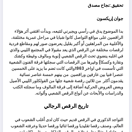
تحقيق :نجاح مصدق
جوان إريكسون
بدا الموضوع يدق في رأسي ويجبرني لتتبعه، وبدأت اقتفي أثر هؤلاء
الراقصين على مواقع التواصل كانوا شبابا في مراحل عمرية مختلفة،
والأغلبية من المراهقين أو أكبر بقليل يعرضون صور لهم ومقاطع فردية
لرقصات مختلفة عن الرقص الذي يعد مقبولا في المجتمع الليبي والذي
في اغلبه ينضوي تحث الرقص الشعبي {نوبة ومالوف وغيطة وكشك
ونقارة وكسكا} وغيرها من الرقصات التي سجلتها فرقة الفنون الشعبية
التي تأسست في اواخر 1963والتي كانت تضم ما يزيد على الخمسين
عنصرا فنيا بين عازفين وراقصين
من بينهم خمسة عناصر نسائية
يقدمون أكثر
من ثلاثين رقصة شعبية جلها من الفولكلور الليبي الأصيل
وبعض العروض الحركية أضافة إلى فرقة المالوف وما سجلته الكتب
والدراسات والأبحاث عن أنواع الرقص الشعبي وألوانه.
تاريخ الرقص الرجالي
التواجد الذكوري في الرقص قديم حيث كان لدى أغلب الشعوب في
العالم، وصنف رقصا تقليديا ورقصا ثنائيا ورقصا حديثا وعرفته الشعوب