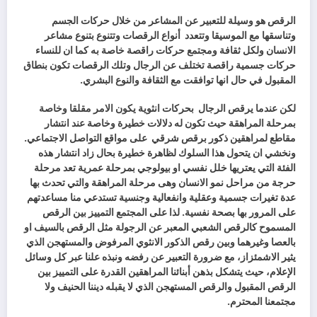
الرقص هو وسيلة للتعبير عن المشاعر من خلال حركات الجسم
وتناسقها مع الموسيقا وتتعدد أنواع الرقصات وتتنوع بتنوع مشاعر
الانسان ولكل ثقافة ومجتمع حركات راقصة خاصة به كما ان للنساء
حركات جسمية راقصة تختلف عن الرجال وتلك الرقصات تكون بنطاق
المقبول في حال انها توافقت مع الثقافة والنوع البشري.
لكن عندما يرقص الرجال بحركات انثوية يكون الامر مقلقا وخاصة
بمرحلة المراهقة حيث تكون له دلالات خطيرة وخاصة عند انتشار
مقاطع لمراهقين ذكور برقص شرقي
على مواقع التواصل الاجتماعي.
ونخشي ان يتحول هذا السلوك لظاهرة خطيرة بحال زاد انتشار هذه
الفئة التي يعتريها خلل نفسي او بيولوجي بمرحلة عمرية تعد مرحلة
حرجة من مراحل نمو الانسان وهى مرحلة المراهقة والتي تحدث بها
عدة تغيرات جسمية وعقلية وانفعالية وجنسية تستدعي منا مساعدتهم
على المرور بها بصحة نفسية. لذا على المجتمع التمييز بين الرقص
المسموح كالرقص الشعبي المعبر عن الرجولة مثل الرقص بالسيف او
بالعصا وغيرهما وبين رقص الذكور الانثوي المرفوض والمستهجن الذي
يثير الاشمئزاز، مع ضرورة التعبير عن رفضه ونبذه علنا عبر كل وسائل
الإعلام، حيث يتشكل بذهن أبنائنا المراهقين القدرة على التمييز بين
الرقص المقبول والرقص المستهجن الذي لا يقبله ديننا الحنيف ولا
مجتمعنا المحترم.