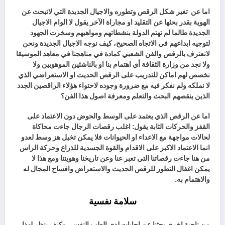
اما عن
تغير شكل الرقص وتطوره والاجيال الجديدة التي لاتبحث عن
الهوية بقدر بحثها عن التقليد او مجاراة الآخر يقول لا الوام الاجيال
الجديدة طالما لم تهتم الدولة بنشطاتهم ومواهبهم وسخرت الجهود
لتوجيه ابداعهم في الاتجاه الصحيح، كيف نوجه الاجيال الجديدة ونحن
لانعترف بالرقص والفن الشعبي كمادة في مناهجنا في معاهد الموسيقا
ولا نجد من وزارة الثقافة أي اهتمام بنا او بالناشئين الموهوبين ولا
نخصص لهم اماكن للتدريب على الرقص الحديث او الاستعراضي الذي
لا نملكه ولم نفكر فيه مع ضرورة وجوده لاحتواء هؤلاء الراقصين الجدد
الذين ينقصهم البحث والتعلم ومعرفة اصول هذا الفن؟
اما عن الرقص الذي يعتمد على الوسط والحوض دون الاعتماد على
القفز والحركات الثابة يقول: اغلب رقصات الرجال جاءت محاكاة
لحالات مواجهة مع الاعداء او الحيوانات فلا يمكن تخيل هز وسط لعدو
انما الاعتماد الاكبر على الاقدام والقوة الجسدية للذراع وحركة الراس
من هنا جاءت رقصاتنا التي تعبر عنا وعن تاريخنا وهويتنا ومع هذا لا
يمكن اغفال التطور للرقص الحديث والاستعراض وافساح المجال له
والاهتمام به.
سلامة نفسية
من ناحية اخرى بحثنا عن اجابات لدى الطب النفسي وكيف ينظر لهذا