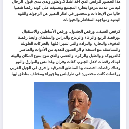
هذا الحضور للرقص الذي
اخذ اشكالا،وتطور وبدى مدى قبول
الرجال
فيه من عدمه مرهوا بنظرة المجتمع وتصنيفه على كونه رقصا شعبيا
خاليا من الايحاءات و محصور في اطار التعبير عن الرجولة والقوة
البدنية ومواجهة المخاطر والحيوانات
كرقص السيف، ورقص الجندول، ورقص الأساطير. والاستقبال
،ورقصة الربيع والرعاة والرماح والدراس والسلطان وايضا رقصة
الدفوف والبحارة
والبراده والتي تتميز اغلبها
بالحركات الطويلة
والمتناسقة،مع استخدام الراقصون للعديد من الأدوات والعناصر
كالدربوكة و والطبل والزكرة
والعصي والذي تنوع بتنوع المكان والبيئة
فهناك رقصات لاهل الجنوب كغات وفزان وغدامس والتوارق والتبو
وهناك رقصات اختصت بها المناطق الشرقية واخرى في الجبل الغربي
ورقصات كانت محصورة في طرابلس وتاجوراء ومختلف مناطق ليبيا.