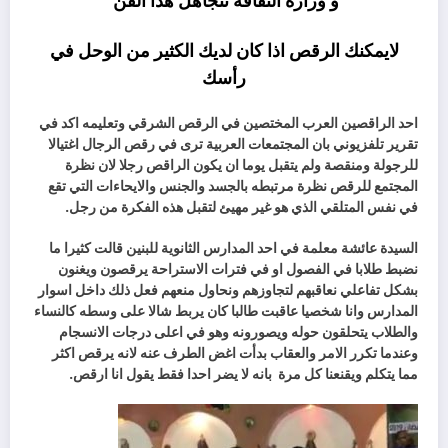
و وزارة الثقافة تتجاهل هذا الفن
لايمكنك الرقص اذا كان لديك الكثير من الوحل في
رأسك
احد الراقصين العرب المختصين في الرقص الشرقي وتعليمه اكد في
تقرير تلفزيوني بان المجتمعات العربية ترى في رقص الرجال اغتيالا
للرجولة ومنقصة ولم يتقبل يوما ان يكون الراقص رجلا لان نظرة
المجتمع للرقص نظرة مرتبطه بالجسد والجنس والايحاءات التي تقع
في نفس المتلقي الذي هو غير مهيئ لتقبل هذه الفكرة من رجل.
السيدة عائشة معلمة في احد المدارس الثانوية للبنين قالت كثيرا ما
نضبط طلابا في الفصول او في فترات الاستراحة يرقصون ويغنون
بشكل تفاعلي نعاقبهم لتجاوزهم ونحاول منعهم فعل ذلك داخل اسوار
المدارس وانا شخصيا عاقبت طالبا كان يربط شالا على وسطه كالنساء
والطلاب يتحلقون حوله ويصورونه وهو في اعلى درجات الانسجام
وعندما تكرر الامر والعقاب بدأت اغض الطرف عنه لانه يرقص اكثر
مما يتكلم ويقنعنا كل مرة
بانه لا يضر احدا فقط يقول انا ارقص.