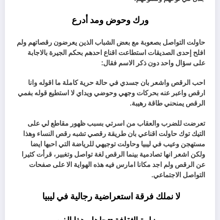
ورك وحوض ومد أدرع
حاولت التواصل بصعوبة مع بعض الشباب الذين يعرضون رقصاتهم ولم
افلح إحدى الصديقات استطاعت اقناع احدهم بحكم الجيرة بالاجابة
على سؤال واحد دون ذكر الاسم فقال:
احب الرقص واشعر بان جسدي في حالة حرية كاملة ما اقوله وانا
ارقص واعبر عنه بحركات وجهي وحوضي ويداي لا استطيع قوله بفمي
الرقص يمنحني طاقة رهيبة.
تعرضت للضرب والعقاب من اسرتي بسبب ظهور مقاطع لي على
التيك توك حاولت اقناعي بان طريقة رقصي تشبه رقص النساء وهذا
مستهجن وعيب في ليبيا وحاولت توجيهي للرياضة التي احبها ايضا
ولكن اشعر انها تصادمية بينما الرقص لغة تواصل وتغبير، قرأت كثيرا
عن الرقص ولم اجد مكانا امارس فيه هذه الهواية الا على صفحات
التواصل الاجتماعي.
لا نملك فرقة استعراضية رجالية في ليبيا