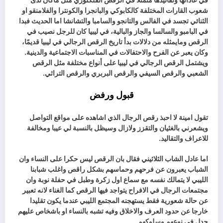
في عاداتها وتقاليدها مثمتلا في الرقص الفلكلوري مثل ماكان لدى
شعوب القارات المختلفة كالكابوكي والبانجرا والكونترا والفلامنقو او
الثنائي تجسد في الفالس والتانجو والسامبا والتشانشا اما الحديث فبدا
في البامبو والسالسا والجاز والبالية، في ليبيا كان للرجل نصيب في
الرقص ومايمثله من دلالات بدأ تاريخ الرقص الرجالي في ليبيا قديمًا،
وكان يعبر عن الفرح والاحتفالات في المناسبات الاجتماعية والدينية.
ويشتمل الرقص الرجالي في ليبيا على أنواع مختلفة مثل الرقص
الشعبي والرقص السيفي والرقص البربري والرقص التراثي.
قبول ورفض
تقول امينة لا احبذ رقص الرجال الذي اشاهده على مواقع التواصل
ويشعرني بالغثيان والتقزز ولازال وسيظل بالنسبة لي عيبا ومخالفة
للاعراف والتقاليد.
اما عادل الشاب الثلاثيني فقال بان الرقص ليس حكرا على النساء وان
الشباب يعبرون عن فرحهم وحماسهم بشكل راقص واغلب شبابنا
الليبي لا يتمالك نفسه مع سماع اول زكرة وطبل في حفلة نوبة وان
مجتمعات الرجال في الافراح يتواجد فيها الرقص كما الغناء لانه تعبير
عن حالة شعورية فقط يستهجنه المجتمع الليبي عندما يكون تقليدا
خارجا عن حدود العرف والاخلاق وفيه تشبه بالنساء او باشخاص عليهم
جدل في نوعهم وسلوكهم.