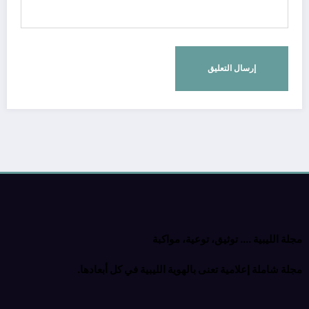
مجلة الليبية …. توثيق، توعية، مواكبة
مجلة شاملة إعلامية تعنى بالهوية الليبية في كل أبعادها.