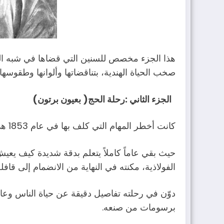
‬صخب‭ ‬الحياة‭ ‬الهندية،‭ ‬بتناقضاتها‭ ‬وألوانها‭ ‬وطقوسها‭.‬
الجزء‭ ‬الثاني‭: ‬رحلة‭ ‬الحج( بعيون‭ ‬برتون)
كانت‭ ‬أخطر‭ ‬المهام‭ ‬التي‭ ‬كلف‭ ‬بها‭ ‬في‭ ‬عام‭ ‬1853‭ ‬هي‭ ‬الذهاب‭ ‬إلى‭ ‬مكة‭ ‬المكرمة‭ ‬والمدينة‭ ‬المنورة‭ ‬في‭ ‬رحلة‭ ‬حج،‭ ‬متنكراً‭ ‬في‭ ‬هيئة‭ ‬مسلم‭. ‬ذهب‭ ‬برتون‭ ‬إلى‭ ‬مصر
‬الفولاذية،‭ ‬مكنته‭ ‬في‭ ‬النهاية‭ ‬من‭ ‬الانضمام‭ ‬إلى‭ ‬قافلة‭ ‬الحجاج‭ ‬متخفياً‭ ‬في‭ ‬هيئة‭ ‬تاجر‭ ‬أفغاني‭.‬
‬برسومات‭ ‬من‭ ‬صنعه‭.‬