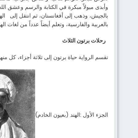
‬بالعربية‭ ‬والفارسية،‭ ‬وتعلم‭ ‬أيضاً‭ ‬عدداً‭ ‬من‭ ‬لغات‭ ‬الهند‭.‬
رحلات‭ ‬برتون‭ ‬الثلاث
تقسم‭ ‬الرواية‭ ‬حياة‭ ‬برتون‭ ‬إلى‭ ‬ثلاثة‭ ‬أجزاء،‭ ‬كل‭ ‬منها‭ ‬يُروى‭ ‬بمنظور‭ ‬مختلف‭:‬
ا
لجزء‭ ‬الأول‭: ‬الهند‭) ‬بعيون‭ ‬الخادم)