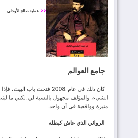
<<
عطية صالح الأوجلي
جامع العوالم
‬مثيرة‭ ‬وواقعية‭ ‬في‭ ‬آن‭ ‬واحد‭.‬.‬
الروائي‭ ‬الذي‭ ‬عاش‭ ‬كبطله