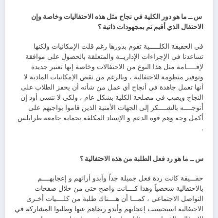
س ــ ما هو دور الكلية في نجاح مثل هذه الاحتفاليات وخاصة وإن
الاحتفال الذي أقيم تم بمجهودات ذاتية ؟
في الحقيقة الكلـــــية تقوم بدورها رغم قلت الإمكانيات ولكنها
تساعدنا في الإجراءات الإداريــة والمتعلقة بالحصول على موافقة
لإقـــــامة مثل هذا النوع من الاحتفالات وخاصة إنها تعتبر جديدة
وتوفير منظومة للاحتفالية ، وبالرغم من نقص الإمكانيات المادية لا
أنها تعمل جاهدة في أنجاح أي عمل من شأنه أن يحفز الطلاب على
النجاح ويصب في مصلحة الكلية بشكل عام ، ولكي لا ننسى أود إن
أتوجــــه بالشــــكر إلى الجهات الأمنية الذين قاموا بواجبهم على
أكمل وجه وهم قوة الدعم و الإسناد المكلفة بحماية جامعة طرابلس
.
س ــ ما هو رد فعل الطلبة من هذه الاحتفالية ؟
حقـــيقة كانت ردة فعل جميلة جداً وأبدو أرائهم و إعجابهــــم
بالاحتفالية شخصياً وهذا كــــانت واضح حتى من خلال صفحات
التواصل الاجتماعي ، كمـــا أن هــــناك طلبة من كلــــيات أخـرى
الاحتفالية استحسنت إعجابهم وأبدو رضاهم عنها وطلبوا المشاركة في