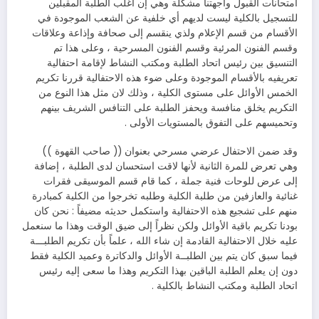
امتحانات القبول واجهتنا مشكلة وهي إن اغلب الطلبة المقبلين
للتسجيل بالكلية ليست لديهم أي خلفية عن الشعب الموجودة في
الأقسام من قسم الإعلام ولذي ينقسم إلى صحافة وإذاعة وعلاقات
وقسم الفنون المرئية وقسم الفنون المسرحية ، وعلى هذا تم
التنسيق بين رئيس اتحاد الطلبة ومكتب النشاط لإقامة احتفالية
تعريفيه بالأقسام الموجودة وعلى ضوء هذه الاحتفالية قررنا تكريم
الخمس الأوائل على مستوى الكلية ، وذلك لان مثل هذا النوع من
التكريم يخلق منافسة ويحفز الطلبة على التنافس الشريف بينهم
وتحميسهم على التفوق بالمستويات الأولى .
وقد ضمن الاحتفال عرضي مسرحي بعنوان (( صاحب القهوة ))
وهي تعرض للمرة الثانية لأنها لاقت استحسان لدى الطلبة ، إضافة
إلى عرض للوحات فنية جملة ، كما قام قسم الموسيقى فقرات
غنائية والعازفين من طلبة الكلية وطلبه تخرجوا من الكلية كمبادرة
منهم على تشجيع هذه الاحتفالية واستكمل حديثه مضيفاً : نحن كان
بودنا تكريم باقية الأوائل ولكن نظراً إلى ضيق الوقت وهذا ما سنعمل
عليه خلال الاحتفالية القادمة إن شاء الله ، علماً بأن تكريم الطلبـــة
فيما سبق كان يتم بين الطلبــة الأوائل والدكاترة وعميد الكلية فقط
دون إن يعلم الطلبة الباقين بهذا التكريم وهذا ما سعى إليه رئيس
اتحاد الطلبة ومكتب النشاط بالكلية .