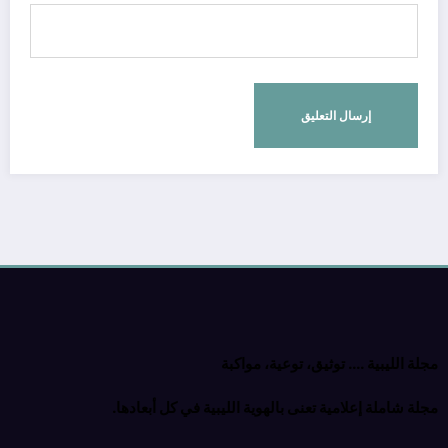
مجلة الليبية …. توثيق، توعية، مواكبة
مجلة شاملة إعلامية تعنى بالهوية الليبية في كل أبعادها.