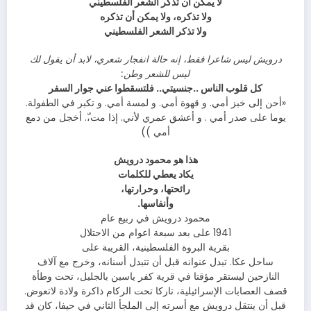
لا يمكن أن تذكر الشعر الفلسطيني
ولا تذكره، ولا يمكن أن تذكره
ولا تذكر الشعر الفلسطيني
درويش ليس شاعرا فقط، إنه حالة انفجار شعري، لابد أن يقول لك
ليس للشعر وطن:
كل قلوب الناس ..جنسيتي.. فلتسقطوا عني جوار السفر
«أحن إلى خبز أمي. و قهوة أمي. و لمسة أمي. و تكبر في الطفولة.
يوما على صدر أمي . و أعشق عمري لأني. إذا مت،ّ. أخجل من دمع
أمي ))
هذا هو محمود درويش
يكاد يعطي للكلمات
رائحتها، وحرارتها،
وأنفاسها.
محمود درويش في ربيع عام
1941 على بعد سبعة اعوام من الاحتلال
بقرية البروة الفلسطينية، القريبة على
ساحل عكا. تبدل عنوانه قبل أن تتبدل أسنانه، وخرج مع آلاف
النازحين ليستقر مؤقتا في قرية كفر ياسين بالجليل، تحت وطأة
قصف العصابات الإسرائيلية، تاركا تحت الركام ذاكرة ولادة لاتعوض.
قبل أن ينتقل درويش مع أسرته إلى الملجأ الثاني في حيفا، كان قد