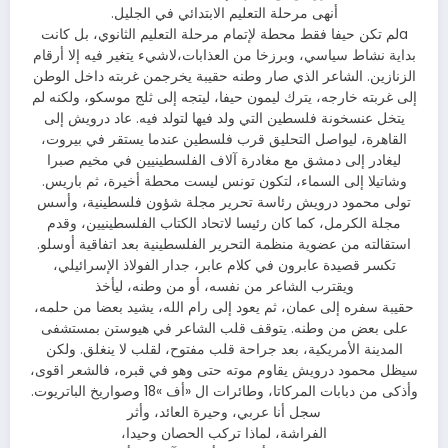
أنهى مرحلة التعليم الابتدائي في الجليل.
aلم تكن حيفا فقط محطة لإتمام مرحلة التعليم الثانوي، بل كانت
بداية نشاط سياسي، وبرزخا من العذابات،لاشيء يتغير فيه إلا أرقام
الزنازين. الشاعر الذي صار وطنه حقيبة يخرجمن غربته داخل الوطن
إلى غربته خارجه، يترك ليمون حيفا، ليتجه إلى ثلج موسكو، ولكنه لم
يتخل عنسخونة فلسطين التي ولد فيها لتولد فيه. عاد درويش إلى
القاهرة، ليواصل التحليق قرب فلسطين عندما يستقر في بيروت،
ليغادر إلى دمشق مع مغادرة آلاف الفلسطينيين في مخيم صبرا
وشاتيلا إلى السماء، لتكون تونس ليست محطة أخيرة، ثم باريس.
تولى محمود درويش رئاسة تحرير مجلة شؤون فلسطينية، وأسس
مجلة الكرمل، كما كان رئيسا لاتحاد الكتاب الفلسطينيين، وقدم
استقالته من عضوية منظمة التحرير الفلسطينية بعد اتفاقية أوسلو.
تكسر قصيدة عابرون في كلام عابر، جدار الفولاذ الإسرائيلي،
ويقترب الشاعر من نفسه، أو من وطنه، ليأخذ
حقيبة سفره إلى عمان، ثم يعود إلى رام الله، يشيد بعضا من حلمه،
على بعض من وطنه. يتوقف قلب الشاعر في هيوستن بمستشفى
المدينة الأمريكية، بعد جراحة قلب مفتوح، لقلب لا ينغلق. ولكن
سيظل محمود درويش يقاوم موته حتى وهو في قبره، فالشعر اقوى،
وأذكى من دبابات المركاتا، وطائرات ال «أف »18 وصواريخ الباتريوت.
سجل أنا عربي، وحيرة العائد، وأثر
الفراشة، لماذا تركب الحصان وحيدا،