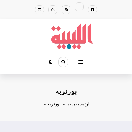
لتجاوز
لى
لمحتوى
بورتريه
الرئيسية
ميديا
بورتريه