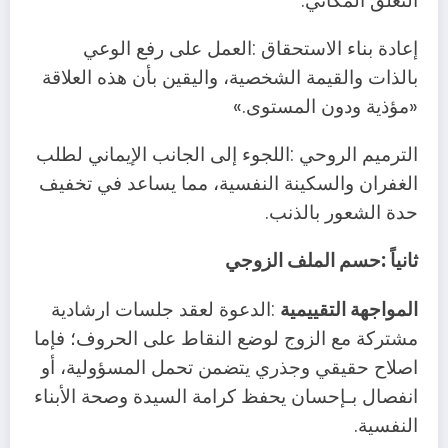
‬التعلق‭ ‬المكاني‭.‬
‬‮«‬مؤذية‭ ‬ودون‭ ‬المستوى‮»‬‭.‬
‬حدة‭ ‬الشعور‭ ‬بالذنب‭.‬
ثانياً‭: ‬حسم‭ ‬الملف‭ ‬الزوجي
المواجهة‭ ‬التقييمية
‬النفسية‭.‬