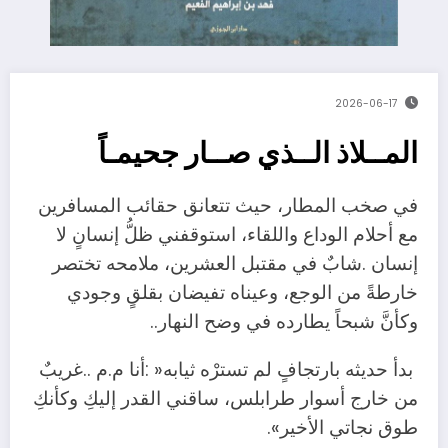
2026-06-17
المــلاذ الــذي صــار جحيمـاً
‬وكأنَّ‭ ‬شبحاً‭ ‬يطارده‭ ‬في‭ ‬وضح‭ ‬النهار‭..‬
‬طوق‭ ‬نجاتي‭ ‬الأخير‭.‬‮»‬