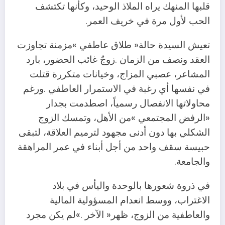
‬الحب‭ ‬لأول‭ ‬مرة‭ ‬في‭ ‬خريف‭ ‬العمر‭.‬
‬والجامعة‭.‬