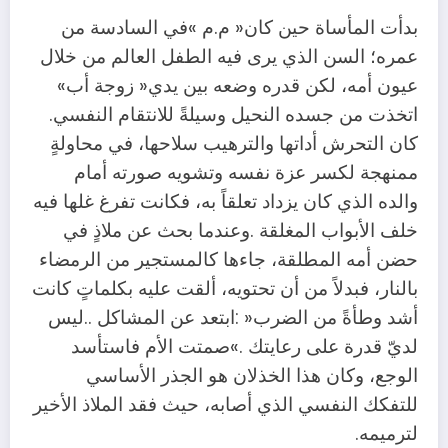
‬عيون‭ ‬أمه،‭ ‬لكن‭ ‬قدره‭ ‬وضعه‭ ‬بين‭ ‬يدي‭ ‬‮«‬زوجة‭ ‬أب‮»‬‭
‬اتخذت‭ ‬من‭ ‬جسده‭ ‬النحيل‭ ‬وسيلةً‭ ‬للانتقام‭ ‬النفسي‭.
‬لترميمه‭.‬