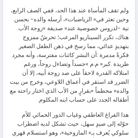
‬نية‭- ‬لدروس‭ ‬خصوصية‭ ‬عند‭ ‬‮«‬صديقة‮»‬‭ ‬زوجة‭ ‬الأب‭.
‬أطفاله‭ ‬الجدد‭ ‬على‭ ‬حساب‭ ‬ابنه‭ ‬المكلوم‭.‬