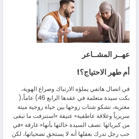
عهــر‭ ‬المشــاعر‭ ‬
أم‭ ‬طهر‭ ‬الاحتياج؟‭!‬
‬بكت‭ ‬سيدة‭ ‬متعلمة‭ ‬في‭ ‬عقدها‭ ‬الرابع‭ (‬46‭ ‬عاماً‭)‬،‭