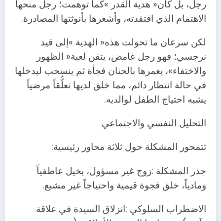
‬الاهتمام‭ ‬الذي‭ ‬افتقدته،‭ ‬وأشعرها‭ ‬بأنوثتها‭ ‬المصادرة‭.‬
‬يشبه‭ ‬احتياج‭ ‬الطفل‭ ‬لوالديه‭.‬
التحليل‭ ‬النفسي‭ ‬والاجتماعي
تتمحور‭ ‬المشكلة‭ ‬حول‭ ‬ثلاثة‭ ‬محاور‭ ‬رئيسية‭:‬
‬ومادياً،‭ ‬خلق‭ ‬فجوة‭ ‬قيمية‭ ‬واحتياجاً‭ ‬غير‭ ‬مشبع‭.‬