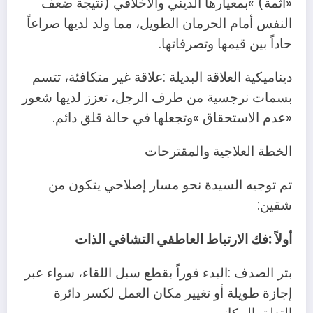
‬حاداً‭ ‬بين‭ ‬قيمها‭ ‬وتصرفاتها‭.‬
‬‮«‬عدم‭ ‬الاستحقاق‮»‬‭ ‬وتجعلها‭ ‬في‭ ‬حالة‭ ‬قلق‭ ‬دائم‭.‬
الخطة‭ ‬العلاجية‭ ‬والمقترحات
‬شقين‭:‬
أولاً‭: ‬فك‭ ‬الارتباط‭ ‬العاطفي‭ ‬التشافي‭ ‬الذات