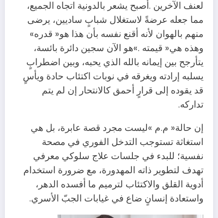
‬منهم‭ ‬بالهوان‭ ‬لأنه‭ ‬أقنع‭ ‬نفسه‭ ‬بأن‭ ‬هذا‭ ‬هو‭ ‬‮«‬قدره‮»‬‭
‬تداركه‭.‬
‬واستعادة‭ ‬إنسانٍ‭ ‬ضاع‭ ‬في‭ ‬غيابات‭ ‬الجبّ‭ ‬الأسري‭.‬