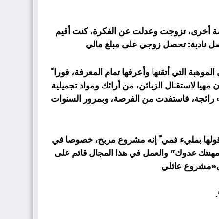
لمة أخرى، تزوجت وعدلت عن الفكرة، كنت أقيم
اصل نادية: تحصل زوجي على مبلغ مالي
هبة التي أتقنها وأعرفها تمام المعرفة، فورا ً
يا لاستقبال الزبائن، من أرائك ومواد تجميلية
لي» رائجة، فاستفدت من الفرصة، وبمرور السنوات
 أقولها بمليء فمي ً إنه مشروع مربح، خصوصا في
ب مهنتك عدوك” والعمل في هذا المجال قائم على
لى«مشروع عائلي
.