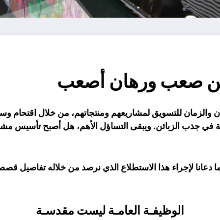
هن صعب ورهان أصعب
ن والزمان للتسويق لمشاريعهم ومنتجاتهم، من خلال اقتحام وسا
سع رقعة في جذب الزبائن. ويبقى التساؤل الأهم، هل أصبح تأس
ا دعانا لإجراء هذا الاستطلاع الذي نرصد من خلاله تفاصيل 
الوظيفـة العامـة ليست مقدسـة