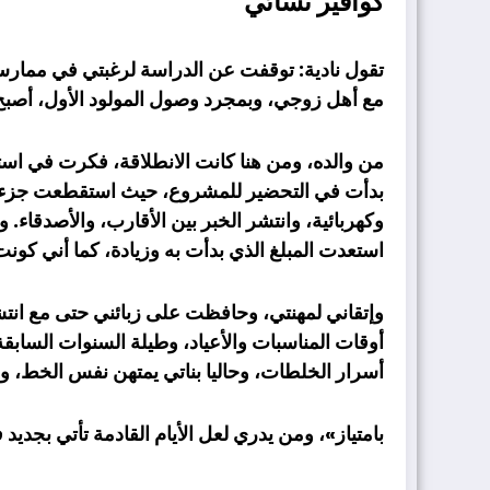
كوافير نسائي
تقول نادية: توقفت عن الدراسة لرغبتي في ممارس
مع أهل زوجي، وبمجرد وصول المولود الأول، أصبح
من والده، ومن هنا كانت الانطلاقة، فكرت في استث
بدأت في التحضير للمشروع، حيث استقطعت جزءا من 
وكهربائية، وانتشر الخبر بين الأقارب، والأصدقاء
استعدت المبلغ الذي بدأت به وزيادة، كما أني كونت 
وإتقاني لمهنتي، وحافظت على زبائني حتى مع انتشا
أوقات المناسبات والأعياد، وطيلة السنوات الساب
أسرار الخلطات، وحاليا بناتي يمتهن نفس الخط، 
بامتياز»، ومن يدري لعل الأيام القادمة تأتي بجدي