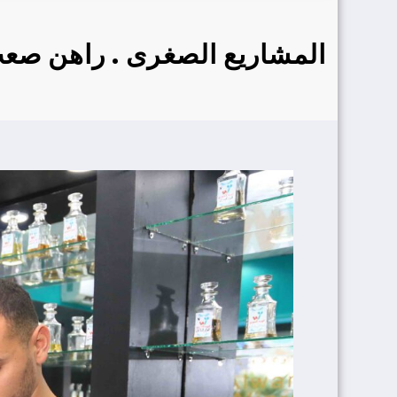
المشاريع الصغرى . راهن صع