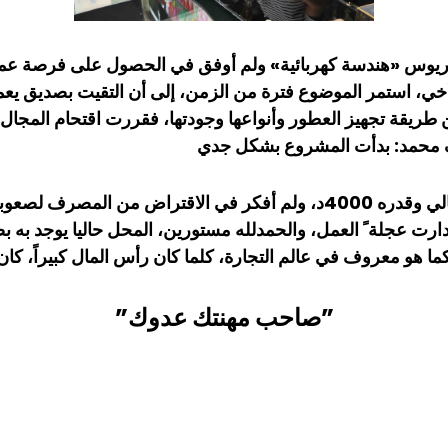
كالوريوس «هندسة كهربائية» ولم أوفق في الحصول على فرصة ع
أخي، استمر الموضوع فترة من الزمن، إلى أن التقيت بصديق يع
 طريقة تجهيز العطور وأنواعها وجودتها، فقررت اقتحام المجال
ضيف محمد: بدأت المشروع بشكل جدي
وبسيط، وبعون من العائلة تمكنت من جمع مبلغ مالي وقدره 4000د، ولم أفكر
 هو معروف في عالم التجارة، كلما كان رأس المال كبيراً، كان 
”صاحب مهنتك عدوك”