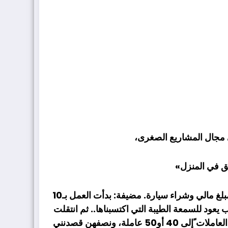
 مجال المشاريع الصغرى،
ق في المنزل»
صناعة الخبز والفطائر، وبمساعدة زوجي في التسويق، ولكن وجدنا صعوية في كيفية توصيل المنتج، فقمنا بتجميع مبلغ مالي وشراء سيارة. مضيفة: بدأت العمل بـ10
لسبب يعود للسمعة الطيبة التي اكتسبناها.. ثم انتقلت
للعمل فوق سطح المنرل كي يتسع المكان للطلبات المتزايدة، وبعدها بفترة استأجرت معملاً خاصاً بي، وارتفع عدد العاملات ًإلى 40 أو50 عاملة، ونصفهن قصدنني