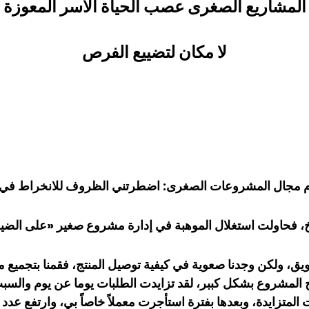
المشاريع الصغرى عصب الحياة الأسر المعوزة
لا مكان لتضييع الفرص
تحام مجال المشروعات الصغرى: اضطرتني الظروف للانخراط في
خ، فحاولت استغلال الموهبة في إدارة مشروع صغير «على الضي
لحمدلله، نجح المشروع بشكل كببر، لقد تزايدت الطلبات يوما عن يوم وا