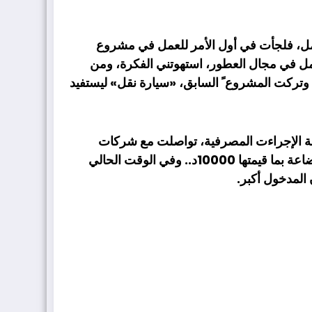
مل، فلجأت في أول الأمر للعمل في مشروع
مل في مجال العطور، استهوتني الفكرة، ومن
 وتركت المشروع ً السابق، «سيارة نقل» ليستفيد
 في الاقتراض من المصرف لصعوبة الإجراءت المصرفية، تواصلت مع شركات
مشهورة في صناعة العطور لتوفير المواد الخام، ودارت عجلة ً العمل، والحمدلله مستورين، المحل حاليا يوجد به بضاعة بما قيمتها 10000د.. وفي الوقت الحالي
المدخول أكبر.