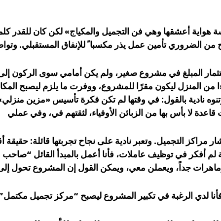
ة هواية أعشقها وهي فن التجميل والمكياج» لكن كان للقدر ك
 من الضروري تأمين عمل يذر مكسبا ً للإنفاق المستقبلي. وتو
مار المبلغ في مشروع صغير، ولم يكن أمامي سوى الركون إلى المو
المنزل ليكون مقرًا للمشروع، ووفرت ما يلزم ليصبح المكان مه
. وتنوه نادية بالقول: في وقتها لم تكن فكرة تأسيس «مزين منز
قاعدة لا بأس بها من الزبائن الأوفياء، لثقتهم في، وفي عملي
ر مراكز التجميل. وتعبر نادية على نجاح تجربتها قائلة: حقيقة
قة لم أفكر في توظيف عاملات، فأنا أعمل بالمبدأ القائل “صاح
وماهرات جداً، ويعملن معي، ويمكن القول إن المشروع تحول إ
د فأنا لدي الرغبة في تكبير المشروع ليصبح “مركز تجميل مكتمل”