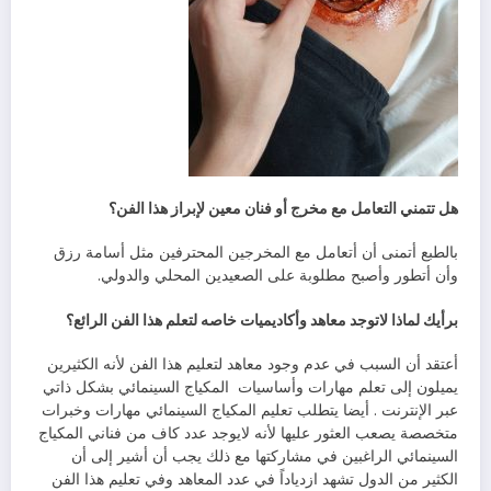
هل‭ ‬تتمني‭ ‬التعامل‭ ‬مع‭ ‬مخرج‭ ‬أو‭ ‬فنان‭ ‬معين‭ ‬لإبراز‭ ‬هذا‭ ‬الفن؟
‬وأن‭ ‬أتطور‭ ‬وأصبح‭ ‬مطلوبة‭ ‬على‭ ‬الصعيدين‭ ‬المحلي‭ ‬والدولي‭.‬
برأيك‭ ‬لماذا‭ ‬لاتوجد‭ ‬معاهد‭ ‬وأكاديميات‭ ‬خاصه‭ ‬لتعلم‭ ‬هذا‭ ‬الفن‭ ‬الرائع؟
‬يميلون‭ ‬إلى‭ ‬تعلم‭ ‬مهارات‭ ‬وأساسيات‭