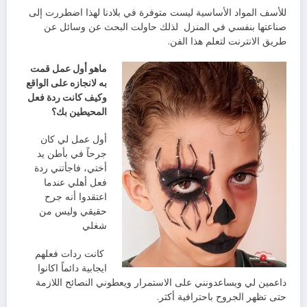
‬صناعتها‭ ‬بنفسي‭ ‬في‭ ‬المنزل‭
‬طريق‭ ‬الانترنت‭ ‬لتعلم‭ ‬هذا‭ ‬الفن‭.‬
‬المحيطين‭ ‬بك؟‭ ‬
‬شغلي‭ ‬
‬حتى‭ ‬تظهر‭ ‬الجروح‭ ‬باحترافية‭ ‬أكثر‭.‬