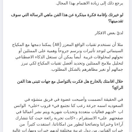
‬يرجع‭ ‬ذلك‭ ‬إلى‭ ‬زيادة‭ ‬الاهتمام‭ ‬بهذا‭ ‬المجال‭.‬
‬تقدمينها؟
لديّ‭ ‬بعض‭ ‬الافكار
‬نحولهم‭ ‬لمخلوقات‭ ‬غريبة‭
‬جمالهم‭ ‬أو‭ ‬نغير‭ ‬مظاهرهم‭ ‬بالشكل‭ ‬المطلوب‭.‬
‬الرائع؟
‬السعوديه‭ ‬اسمه‭ ‬جرعة‭ ‬رعب‭ ‬كنا‭ ‬نجتمع‭ ‬في‭ ‬‮«‬قروب‮»‬‭ ‬على‭
‬اب‮»‬‭
‬صفحتهم‭
‬آراءنا‭ ‬وخبراتنا‭ ‬ونصائحنا‭ ‬لنطور‭ ‬من‭ ‬امكاناتنا،‭ ‬استفدت‭ ‬كثيراً‭