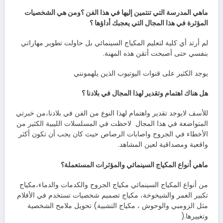
‬المؤثرة‭ ‬في‭ ‬هذا‭ ‬المجال‭ ‬التي‭ ‬يعجبك‭ ‬أداؤها‭ ‬؟
‬بنفسي‭ ‬حتى‭ ‬أصبحت‭ ‬أتقن‭ ‬هذه‭ ‬المهنة‭.‬
يوجد‭ ‬الكثير‭ ‬على‭ ‬قنوات‭ ‬اليوتيوب‭ ‬الذين‭ ‬يلهمونني‭
هل‭ ‬هناك‭ ‬اهتمام‭ ‬وتقدير‭ ‬لهذا‭ ‬المجال‭ ‬في‭ ‬بلادنا‭ ‬؟
‬المتواضعة‭ ‬في‭ ‬هذا‭ ‬المجال‭
‬واقعية‭ ‬ومصداقية‭ ‬لعين‭ ‬المشاهد‭.‬
ماهي‭ ‬أنواع‭ ‬المكياج‭ ‬السينمائي‭ ‬والمؤثرات‭ ‬المستعملة؟
‬وتغييرها‭).‬