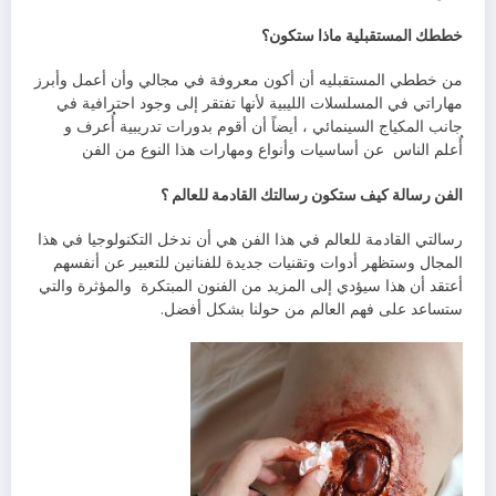
خططك‭ ‬المستقبلية‭ ‬ماذا‭ ‬ستكون؟
‬أٌعلم‭ ‬الناس‭
‬عن‭ ‬أساسيات‭ ‬وأنواع‭ ‬ومهارات‭ ‬هذا‭ ‬النوع‭ ‬من‭ ‬الفن
الفن‭ ‬رسالة‭ ‬كيف‭ ‬ستكون‭ ‬رسالتك‭ ‬القادمة‭ ‬للعالم‭ ‬؟
‬أعتقد‭ ‬أن‭ ‬هذا‭ ‬سيؤدي‭ ‬إلى‭ ‬المزيد‭ ‬من‭ ‬الفنون‭ ‬المبتكرة‭
‬ستساعد‭ ‬على‭ ‬فهم‭ ‬العالم‭ ‬من‭ ‬حولنا‭ ‬بشكل‭ ‬أفضل‭ .‬