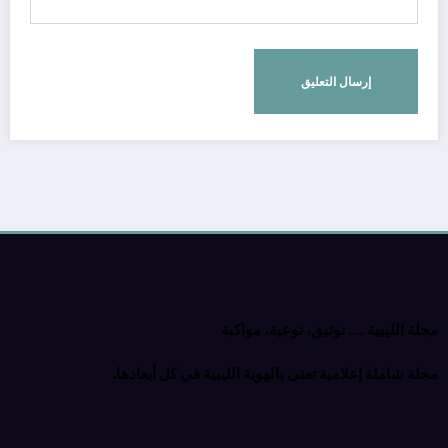
مجلة الليبية …. توثيق، توعية، مواكبة
مجلة شاملة إعلامية تعنى بالهوية الليبية في كل أبعادها.