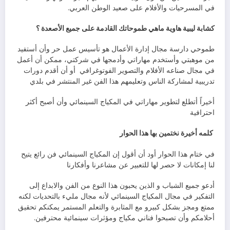
‬في‭ ‬المسرحيات‭ ‬والأفلام‭ ‬على‭ ‬صعيد‭ ‬الوطن‭ ‬العربي‭.‬
كشابة‭ ‬ليبية‭ ‬هاوية‭ ‬ماهي‭ ‬طموحاتك‭ ‬القادمة‭ ‬على‭ ‬جميع‭ ‬الأصعدة‭ ‬؟‭ ‬
‬في‭ ‬مجال‭ ‬صناعه‭ ‬الأفلام‭ ‬والتصوير‭ ‬الفوتوغرافي‭
‬تدريبية‭ ‬لمشاركة‭ ‬الناس‭ ‬وتعليمهم‭ ‬هذا‭ ‬الفن‭ ‬غير‭ ‬المنتشر‭ ‬في‭ ‬بلدي‭ ‬
‬احترافية
‭ ‬كلمه‭ ‬أخيرة‭ ‬نختمين‭ ‬بها‭ ‬هذا‭ ‬الحوار
‬لنا‭ ‬إمكانات‭ ‬لا‭ ‬حصر‭ ‬لها‭ ‬للتعبير‭ ‬عن‭ ‬مشاعرنا‭ ‬وأفكارنا‭ ‬
‬أحلامكم‭ ‬وأن‭ ‬تصبحوا‭ ‬فناني‭ ‬مكياج‭ ‬ومؤثرات‭ ‬سينمائية‭ ‬محترفين‭.‬