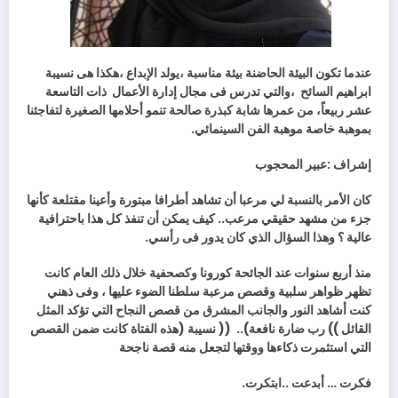
‬ابراهيم‭ ‬السائح‭
‬،والتي‭ ‬تدرس‭ ‬فى‭ ‬مجال‭ ‬إدارة‭ ‬الأعمال‭
‬بموهبة‭ ‬خاصة‭ ‬موهبة‭ ‬الفن‭ ‬السينمائي‭ .‬
إشراف :عبير المحجوب
‬عالية‭ ‬؟‭ ‬وهذا‭ ‬السؤال‭ ‬الذي‭ ‬كان‭ ‬يدور‭ ‬فى‭ ‬رأسي‭.‬
‬القائل‭ (( ‬رب‭ ‬ضارة‭ ‬نافعة‭ ))
‬التي‭ ‬استثمرت‭ ‬ذكاءها‭ ‬ووقتها‭ ‬لتجعل‭ ‬منه‭ ‬قصة‭ ‬ناجحة‭
فكرت‭ … ‬أبدعت‭.. ‬ابتكرت‭ .‬