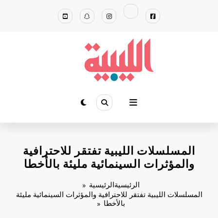
لتجاوز
لى
لمحتوى
‬والمؤثرات‭ ‬السينمائية‭ ‬مليئة‭ ‬بالأخطا
الرئيسية
الرئيسية
‬بالأخطا