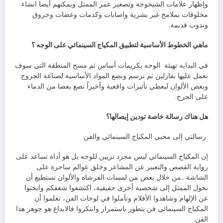
‬وندوب‭ ‬قديمة‭.‬
ماهي‭ ‬الخطوط‭ ‬الأساسية‭ ‬لتطبيق‭ ‬المكياج‭ ‬السينمائي‭ ‬على‭ ‬الوجه‭ ‬؟
في‭ ‬البدايه‭ ‬تهيئة‭
‬على‭ ‬الجرح‭.‬
هل‭ ‬هناك‭ ‬رسالة‭ ‬خاصة‭ ‬تودين‭ ‬إيصالها؟
‭ ‬رسالتي‭ ‬إلى‭ ‬محبي‭ ‬المكياج‭ ‬السينمائي‭ ‬والفن‭ ‬
‬الفن‭.‬