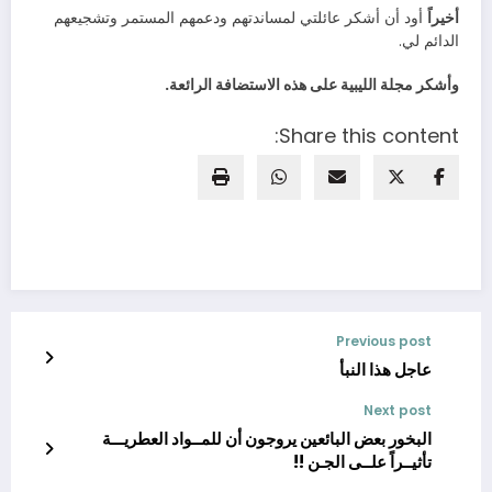
أخيراً
‬الدائم‭ ‬لي‭.‬
وأشكر‭ ‬مجلة‭ ‬الليبية‭ ‬على‭ ‬هذه‭ ‬الاستضافة‭ ‬الرائعة‭ .‬
Share this content:
Previous post
عاجل هذا النبأ
Next post
البخور بعض البائعين يروجون أن للمــواد العطريـــة
تأثيــراً علــى الجـن !!