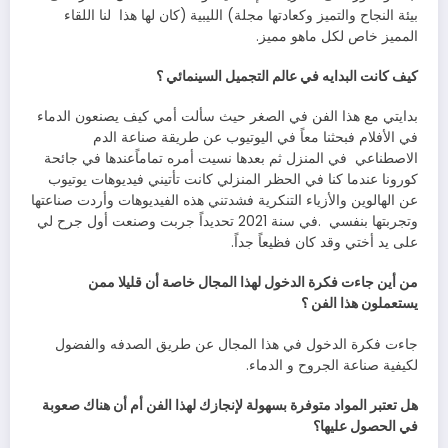
‬بيئة‭ ‬النجاح‭ ‬والتميز‭ ‬وكعادتها‭ ‬مجلة‭ (‬الليبية‭) ‬كان‭ ‬لها‭ ‬هذا‭
‬المميز‭ ‬خاص‭ ‬لكل‭ ‬ماهو‭ ‬مميز‭. ‬
كيف‭ ‬كانت‭ ‬البدايه‭ ‬في‭ ‬عالم‭ ‬التجميل‭ ‬السينمائي‭ ‬؟
‬الاصطناعي‭
‬وتجربتها‭ ‬بنفسي‭.
‬على‭ ‬يد‭ ‬أختي‭ ‬وقد‭ ‬كان‭ ‬فظيعاً‭ ‬جداً‭ .‬
‬يستعملون‭ ‬هذا‭ ‬الفن‭ ‬؟
‬لكيفية‭ ‬صناعة‭ ‬الجروح‭ ‬و‭ ‬الدماء‭ .‬
‬في‭ ‬الحصول‭ ‬عليها؟‭ ‬