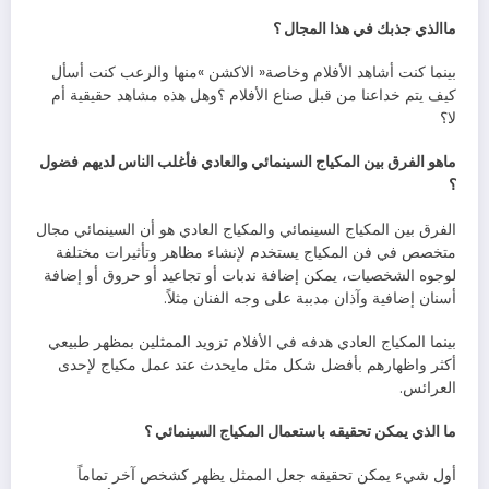
ماالذي‭ ‬جذبك‭ ‬في‭ ‬هذا‭ ‬المجال‭ ‬؟
‬لا؟‭ ‬
‬؟
‬أسنان‭ ‬إضافية‭ ‬وآذان‭ ‬مدببة‭ ‬على‭ ‬وجه‭ ‬الفنان‭ ‬مثلاً‭ .‬
‬العرائس‭.‬
ما‭ ‬الذي‭ ‬يمكن‭ ‬تحقيقه‭ ‬باستعمال‭ ‬المكياج‭ ‬السينمائي‭ ‬؟