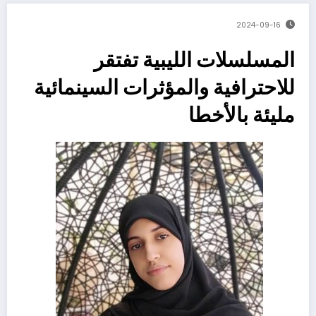
2024-09-16
‬مليئة‭ ‬بالأخطا