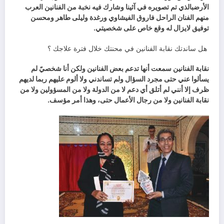
‬توفيق‭ ‬لايزال‭ ‬له‭ ‬وقع‭ ‬خاص‭ ‬على‭ ‬شخصيتي‭ .‬
‭ ‬هل‭ ‬ساندتك‭ ‬نقابة‭ ‬الفنانين‭ ‬في‭ ‬محنتك‭ ‬خلال‭ ‬فترة‭ ‬علاجك‭ ‬؟
‬نقابة‭ ‬الفنانين‭ ‬ولا‭ ‬من‭ ‬رجال‭ ‬الأعمال‭ ‬حتى،‭ ‬وهذا‭ ‬أمر‭ ‬مؤسف‭. ‬