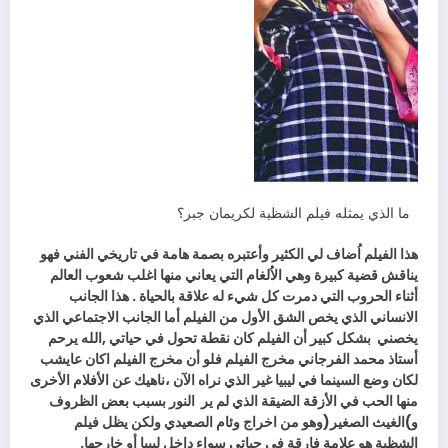
‬
‬ما‭ ‬الذي‭ ‬يمثله‭ ‬فيلم‭ ‬الشظية‭ ‬لكريمان‭ ‬جبر؟
‬يخصني‭
‬منها‭ ‬الحب‭ ‬في‭ ‬الأزقة‭ ‬الضيقة‭ ‬الذي‭ ‬لم‭ ‬ير‭
‬الشظية‭ ‬هو‭ ‬علامة‭ ‬فارقة‭ ‬في‭ ‬حياتي‭ ‬سواء‭ ‬داخل‭ ‬ليبيا‭ ‬أو‭ ‬خارجها‭. ‬