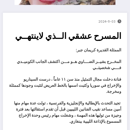
2024-11-03
المسرح عشقي الــذي لاينتهــي
الممثلة‭ ‬القديرة‭ ‬كريمان‭ ‬جبر‭ :‬
‬فــــي‭ ‬شخصيتــي‭ ‬
‬ومخرجة‭.‬
‬المسموع‭ ‬بالإذاعة‭ ‬الليبية‭ ‬ببنغازي‭ .‬