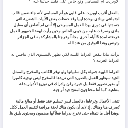
‭ ‬لاوبريت‭ ‬أم‭ ‬المسامي‭ ‬وقع‭ ‬خاص‭ ‬على‭ ‬قلبك‭ ‬حدثينا‭ ‬عنه‭
‬؟
‬وتونس‭ ‬وهذا‭ ‬التوفيق‭ ‬من‭ ‬عند‭ ‬الله‭.‬
‬الدراما‭ ‬العربية‭ ‬؟
‬متناهية‭
‬كما‭ ‬أننا‭ ‬محتاجون‭ ‬لمنتج‭ ‬جيد‭ ‬أو‭ ‬جهة‭ ‬
‬،وهذا‭ ‬أقل‭ ‬ما‭ ‬نتمناه‭ ‬حتى‭ ‬نخرج‭ ‬بدراما‭ ‬فعلاً‭ ‬لها‭ ‬مضمون‭ ‬ومحتوى‭ ‬يليق‭ ‬بنا‭.