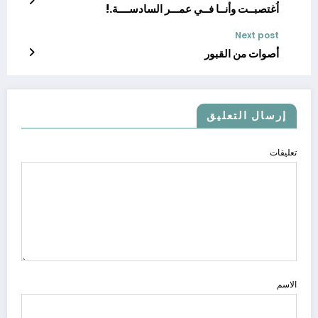
اُغتصبــت وأنــا فــي عمـــر السادســــة.!
Next post
أصوات من القبور
إرسال التعليق
تعليقات
الاسم