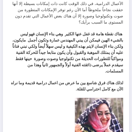
‬المستوى‭ ‬ما‭ ‬السبب‭ ‬برأيك؟
‭ ‬هناك‭ ‬نقطة‭ ‬هامة‭ ‬قد‭ ‬غفل‭ ‬عنها‭ ‬الكثير‭
‬بالشيء‭ ‬الهين‭ ‬فيمكن‭ ‬أن‭ ‬يبني‭ ‬المهندس‭ ‬عمارة‭ ‬وتكون‭ ‬أجمل‭
‬ومواكباً‭ ‬للتطورات‭ ‬الحديثة‭ ‬من‭ ‬تكنولوجيا‭ ‬وصوت‭ ‬وصورة‭
‬حينها‭ ‬فقط‭
‬المسلمات‭.‬
‬الآن‭ ‬مع‭ ‬كامل‭ ‬احترامي‭ ‬للقلة‭.