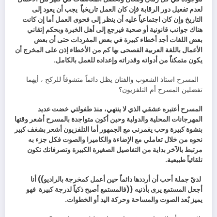
‬لعدم‭ ‬تفعيل‭ ‬دور‭ ‬الرقابة‭ ‬فإن‭ ‬كان‭ ‬العمل‭ ‬تاريخياً‭
‬يكون‭ ‬متمكناً‭ ‬من‭ ‬أدواته‭ ‬وقدراته‭ ‬وإعداده‭ ‬للعمل‭ ‬بالكامل‭.‬
‬تفضلين‭ ‬المسرح‭ ‬أم‭ ‬التلفزيون؟
‬تلقائياً‭ ‬طبيعية‭ .‬
‬أجعل‭ ‬المستمع‭ ‬يرى‭ ‬بأذنيه‭)) ‬فالمستمع‭ ‬أصبح‭ ‬ذكياً‭ ‬لدرجة‭ ‬كبيرة‭
‬يميز‭ ‬بٌعد‭ ‬الصوت‭ ‬والمساحة‭ ‬وحركة‭ ‬اليد‭ ‬أو‭ ‬الخطوات‭. ‬