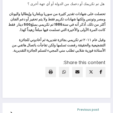
‭ ‬هل‭ ‬تم‭ ‬تكريمك‭ ‬أو‭ ‬دعمك‭ ‬من‭ ‬الدولة‭ ‬أو‭ ‬أي‭ ‬جهة‭ ‬أخرى‭ ‬؟
‬أكثر‭ ‬من‭ ‬ذلك،‭ ‬أذكر‭ ‬أنه‭ ‬في‭ ‬سنة‭ ‬1986تم‭ ‬تكريمي‭ ‬بمبلغ‭ ‬500دينار‭
‬كانت‭ ‬المرة‭ ‬الأولى‭ ‬والأخيرة‭ ‬التي‭ ‬تسلمت‭ ‬فيها‭ ‬مبلغاً‭ ‬زهيداً‭ ‬كهذا‭.‬
‬الأستاذة‭ ‬فوزية‭ ‬شلابي‭ ‬تطلب‭ ‬مني‭ ‬المجيء‭ ‬لتسلم‭ ‬الجائزة‭ ‬التقديرية‭.‬
Share this content:
Previous post