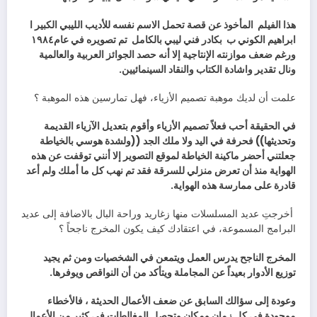
هذا‭ ‬الفيلم‭
‬ابراهيم‭ ‬الكوني‭ ‬ب‭
‬بكادر‭ ‬فني‭ ‬ليبي‭ ‬بالكامل‭
‬تم‭ ‬تصويره‭ ‬في‭ ‬عام‭ ‬١٩٨٤‭
‬ونال‭ ‬تقدير‭ ‬واشادة‭ ‬الكتاب‭ ‬والنقاد‭ ‬السينمائيين‭. ‬
علمت‭ ‬أن‭ ‬لديك‭ ‬موهبة‭ ‬تصميم‭ ‬الأزياء،‭ ‬فهل‭ ‬تمارسين‭ ‬هذه‭ ‬الموهبة‭ ‬؟
‬قادرة‭ ‬على‭ ‬ممارسة‭ ‬هذه‭ ‬الهواية‭.‬
‬البرامج‭ ‬المسموعة،‭ ‬في‭ ‬اعتقادك‭ ‬كيف‭ ‬يكون‭ ‬المخرج‭ ‬ناجحاً‭ ‬؟
‬توزيع‭ ‬الأدوار‭ ‬بعيداً‭ ‬عن‭ ‬المجاملة‭ ‬ويتأكد‭ ‬من‭ ‬أن‭ ‬النواقص‭ ‬ويوفرها‭ .‬