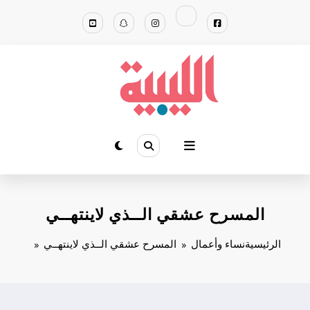
لتجاوز
لى
لمحتوى
المسرح عشقي الــذي لاينتهــي
الرئيسية
نساء وأعمال
المسرح عشقي الــذي لاينتهــي