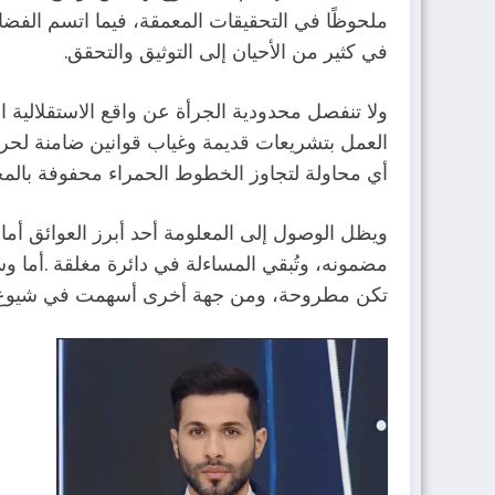
‬في‭ ‬كثير‭ ‬من‭ ‬الأحيان‭ ‬إلى‭ ‬التوثيق‭ ‬والتحقق‭.‬
‬أي‭ ‬محاولة‭ ‬لتجاوز‭ ‬الخطوط‭ ‬الحمراء‭ ‬محفوفة‭ ‬بالمخاطر،‭ ‬خاصة‭ ‬في‭ ‬المناطق‭ ‬التي‭ ‬تتداخل‭ ‬فيها‭ ‬الاعتبارات‭ ‬الأمنية‭ ‬والسياسية‭.‬
‬تكن‭ ‬مطروحة،‭ ‬ومن‭ ‬جهة‭ ‬أخرى‭ ‬أسهمت‭ ‬في‭ ‬شيوع‭ ‬أسئلة‭ ‬انفعالية‭ ‬سريعة،‭ ‬أضعفت‭ ‬المعايير‭ ‬المهنية‭ ‬وعمّقت‭ ‬الفجوة‭ ‬بين‭ ‬الجرأة‭ ‬والعمق‭.‬