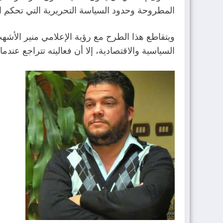
‬المطروحة‭ ‬وحدود‭ ‬السياسة‭ ‬التحريرية‭ ‬التي‭ ‬تحكم‭ ‬المؤسسة‭ ‬الإعلامية‭.‬
‬السياسية‭ ‬والاقتصادية،‭ ‬إلا‭ ‬أن‭ ‬فعاليته‭ ‬تتراجع‭ ‬عندما‭ ‬يُفرغ‭ ‬من‭ ‬طابعه‭ ‬الاستكشافي،‭ ‬أو‭ ‬يُستبدل‭ ‬بأسئلة‭ ‬تقليدية‭ ‬لا‭ ‬تضيف‭ ‬معرفة‭ ‬حقيقية‭ ‬للمشاهد‭.‬