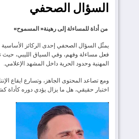
السؤال‭ ‬الصحفي
‬من‭ ‬أداة‭ ‬للمساءلة‭ ‬إلى‭ ‬رهينة‭ ‬‮«‬المسموح‮»‬
‬المهنية‭ ‬وحدود‭ ‬الحرية‭ ‬داخل‭ ‬المشهد‭ ‬الإعلامي‭.‬
‬اختبار‭ ‬حقيقي،‭ ‬هل‭ ‬ما‭ ‬يزال‭ ‬يؤدي‭ ‬دوره‭ ‬كأداة‭ ‬كشف‭ ‬ومساءلة،‭ ‬أم‭ ‬أُعيد‭ ‬تشكيله‭ ‬ليعمل‭ ‬ضمن‭ ‬هوامش‭ ‬محددة‭ ‬سلفًا؟