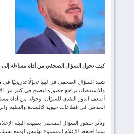
كيف‭ ‬تحول‭ ‬السؤال‭ ‬الصحفي‭ ‬من‭ ‬أداة‭ ‬مساءلة‭ ‬إلى‭ ‬عنصر‭ ‬مكمّل
‬الخدمي‭ ‬في‭ ‬قطاعات‭ ‬حيوية‭ ‬كالصحة‭ ‬والتعليم‭ ‬والرياضة،‭ ‬مقابل‭ ‬التركيز‭ ‬على‭ ‬قضايا‭ ‬تخدم‭ ‬الاصطفافات‭ ‬السياسية‭.‬