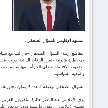
المشهد‭ ‬الإقليمي‭ ‬للسؤال‭ ‬الصحفي
‭..‬
‭ ‬تتقاطع‭ ‬أزمة‭ ‬‮«‬السؤال‭ ‬الصحفي‮»‬‭ ‬في‭ ‬ليبيا‭ ‬مع‭ ‬سياق‭ ‬إقليمي‭ ‬يواجه‭ ‬تحديات‭ ‬هيكلية‭ ‬متباينة؛‭ ‬فبينما‭ ‬تحول‭ ‬السؤال‭ ‬في‭
‬والتبعية‭ ‬السياسية‭.‬
السؤال‭ ‬الصحفي‭ ‬بوصفه‭ ‬قاعدة‭ ‬لا‭ ‬يمكن‭ ‬تجاوزها‭..‬