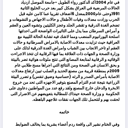
في عام 2004اكد الدكتور رواء الطويل -جامعة الموصل ازدياد
الحالات المرضية في العراق بشكل كبير بعد حرب الخليج الثانية
1991وحتى عام2000بمعدل 6اضعاف تقريبا عما كامن عليه قبل
الحرب وزادت معدلات وفيات الأطفال و حالات الاجهاض و التشوهات و
تضخم الغدة الدرقية و تقشر الجلد وعجز الكليتين وتشوه العين و العقم
و أمراض السرطان مما يدل على التاثيرات الواضحة التى احدثتها
اسلحة اليورانيوم المنضب ومما لاشك فيه تشابة الحالة الليبية مع
العراقية حيث تزايدت معدلات الاصابة بالامراض السرطانية و حالات
العقم او تاخر الانجاب بين الشباب وامراض الغدة الدرقية لذلك على
وزارة الصحة و الجهات ذات العلاقة بما فيها الرقابية ان تتخذ الاجراءت
الوقائيه و الرقابية لمتابعة المصانع التى تنتج ملوثات هوائية تضر بالبيئة
و بحق الانسان في الصحة ومن النتائج التي اجراها مسح طلابي عام
2009م بمنطقة قريبة من مصنع الحديد و الصلب تبين ارتفاع معدلات
الاصابة بأمراض الصدر و الرئه (حساسية وضيق تنفس) و تضرر البيئة
الزراعية نتيجة عدم التزام المصنع بتوفير الاجهزه التى تحد من خروج
الابخرة والدخان خارج المصنع ولقد رفع عدد من المواطنين دعاوى على
الحكومة و وزارة الصحة حينذاك للمطالبة بتعويضهم عن الاضرار التى
لحقت بهم و لتتحمل تلك الجهات نفقات علاجهم الباهظه.
خاتمه
وفي الختام نشير الى واقعة ردم أعضاء بشرية بما يخالف الضوابط