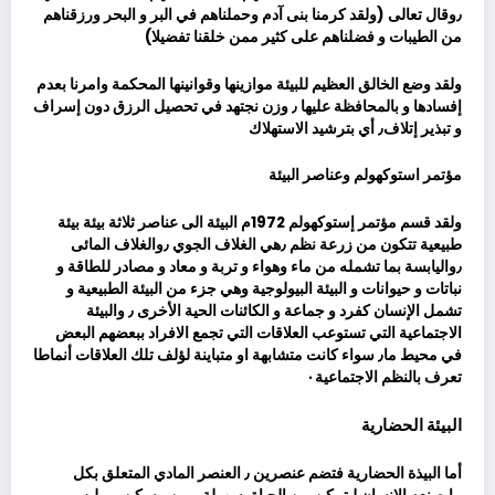
٫وقال تعالى (ولقد كرمنا بنى آدم وحملناهم في البر و البحر ورزقناهم
من الطيبات و فضلناهم على كثير ممن خلقنا تفضيلا)
ولقد وضع الخالق العظيم للبيئة موازينها وقوانينها المحكمة وامرنا بعدم
إفسادها و بالمحافظة عليها ٫ وزن نجتهد في تحصيل الرزق دون إسراف
و تبذير إتلاف٫ أي بترشيد الاستهلاك
مؤتمر استوكهولم وعناصر البيئة
ولقد قسم مؤتمر إستوكهولم 1972م البيئة الى عناصر ثلاثة بيئة بيئة
طبيعية تتكون من زرعة نظم ٫هي الغلاف الجوي ٫والغلاف المائى
٫واليابسة بما تشمله من ماء وهواء و تربة و معاد و مصادر للطاقة و
نباتات و حيوانات و البيئة البيولوجية وهي جزء من البيئة الطبيعية و
تشمل الإنسان كفرد و جماعة و الكائنات الحية الأخرى ٫ والبيئة
الاجتماعية التي تستوعب العلاقات التي تجمع الافراد ببعضهم البعض
في محيط ما٫ سواء كانت متشابهة او متباينة لؤلف تلك العلاقات أنماطا
تعرف بالنظم الاجتماعية٠
البيئة الحضارية
أما البيذة الحضارية فتضم عنصرين ٫ العنصر المادي المتعلق بكل