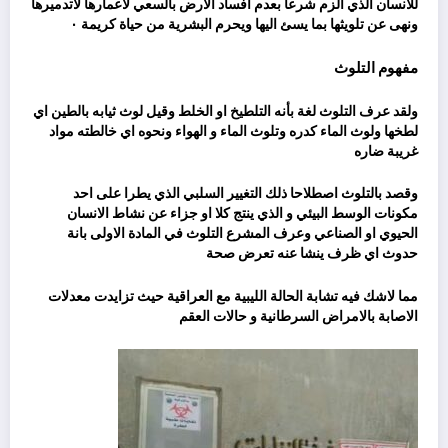
للانسان الذي الزم شرعا بعدم افساد الارض بالسعي لاعمارها لاتدميرها
ونهى عن تلويثها بما يسئ اليها ويحرم البشرية من حياة كريمة ٠
مفهوم التلوث
ولقد عرف التلوث لغة بأنه التلطيخ او الخلط وقيل لوث ثيابه بالطين اي
لطخها ولوث الماء كدره وتلوث الماء و الهواء ونحوه اي خالطته مواد
غريبة ضاره
وقصد بالتلوث اصطلاحا ذلك التغيير السلبي الذي يطرا على احد
مكونات الوسط البيئي و الذي ينتج كلا او جزاء عن نشاط الانسان
الحيوي او الصناعي وعرف المشرع التلوث في المادة الاولى بانة
حدوث اي ظرف ينشا عنه تعرض صحة
مما لاشك فيه تشابة الحالة الليبية مع العراقية حيث تزايدت معدلات
الاصابة بالامراض السرطانية و حالات العقم