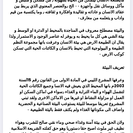
مايصنعه الانسان ليتمكن من الحياة بسهولة ٫ من مسكن و ملبس و
مأكل ووسائل نقل وأجهزة ٠٠ الخ ٫والعنصر المعنوي الذي يربط بين
عقائد الانسان و عاداته و تقاليدة وافكارة و ثقافته ٫ وما يكتسبة من قيم
واداب و يتعلمه من معارف٠
والبيئة مصطلح معروف في المناجدة بالمحيط او الدئرة او الوسط و
بيئة الشي هي كل ما يحيط به و يوفر له عناصر الوجود و الاستمرار ولذا
يقال ان الطبيعة الارض هي بيئة الانسان وعرفت بانها مجموعة النظم
الطبيعة و البيولوجية التي تحيط بالانسان و الكائنات الحية التي تسكن
كوكب الارض ٠
تعريف البيئة
وعرفها المشرع الليبي في المادة الاولى من القانون رقم 15لسنة
2003م بانها المحيط الذي يعيش فيه الانسا وجميع الكائنات الحية
لتشمل الهواء و الماء الترابة و الغذاء ٫سواء في اماكن السكن او
العمل او مزاولة النشاط او غيرها من الاماكن الاخرى ولقد تبني
المشروع تعريفا موسعا للبيئة يستوعب البيئة الصناعية و الحضرية
واضاف الى مكوناتها الغذاء ولم يكتف فقط باليئة الطبيعية ٠
ولان الحق في بيئة آمنة وغذاء صحي وماء نقي صالح للشرب وهواء
نظيف غير ملوث اصبح حقا دستوريا وهو حق كفلته الشريعة الاسلامية