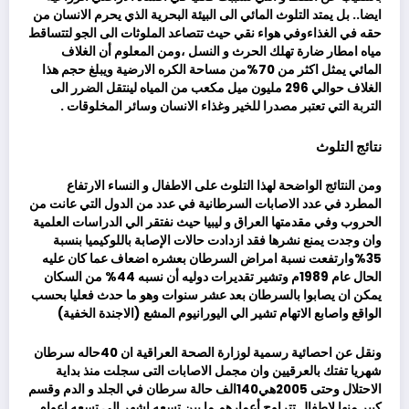
ايضا.. بل يمتد التلوث المائي الى البيئة البحرية الذي يحرم الانسان من
حقه في الغذاءوفي هواء نقي حيث تتصاعد الملوثات الى الجو لتتساقط
مياه امطار ضارة تهلك الحرث و النسل ،ومن المعلوم أن الغلاف
المائي يمثل اكثر من 70%من مساحة الكره الارضية ويبلغ حجم هذا
الغلاف حوالي 296 مليون ميل مكعب من المياه لينتقل الضرر الى
التربة التي تعتبر مصدرا للخير وغذاء الانسان وسائر المخلوقات .
نتائج التلوث
ومن النتائج الواضحة لهذا التلوث على الاطفال و النساء الارتفاع
المطرد في عدد الاصابات السرطانية في عدد من الدول التي عانت من
الحروب وفي مقدمتها العراق و ليبيا حيث نفتقر الي الدراسات العلمية
وان وجدت يمنع نشرها فقد ازدادت حالات الإصابة باللوكيميا بنسبة
35%وارتفعت نسبة امراض السرطان بعشره اضعاف عما كان عليه
الحال عام 1989م وتشير تقديرات دوليه أن نسبه 44% من السكان
يمكن ان يصابوا بالسرطان بعد عشر سنوات وهو ما حدث فعليا بحسب
الواقع واصابع الاتهام تشير الي اليورانيوم المشع (الاجندة الخفية)
ونقل عن احصائية رسمية لوزارة الصحة العراقية ان 40حاله سرطان
شهريا تفتك بالعرقيين وان مجمل الاصابات التى سجلت منذ بداية
الاحتلال وحتى 2005هي140الف حالة سرطان في الجلد و الدم وقسم
كبير منها لاطفال تتراوح أعمارهم ما بين تسعه اشهر الي تسعه اعوام