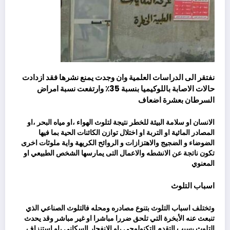
نفتقر الى الدراسات العلمية وان وجدت يمنع نشرها فقد ازدادت
حالات الاصابة باللوكيميا بنسبة 35٪ وارتفعت نسبة امراض
السرطان بعشرة اضعاف
الانسان او سلامة البيئة للخطر نتيجة لتلوث الهواء ،او مياه البحر ،او
المصادر المائية او التربة او اختلال توازن الكائنات الحية بما فيها
الضوضاء و الضجيج والاهتزازات و الروائح الكريهة واية ملوثات اخرى
تكون ناتجة عن الانشطه والاعمال التى يمارسها الشخص الطبيعي او
المعنوي
اسباب التلوث
وتختلف اسباب التلوث بتنوع مصادره ومحله فالتلوث الصناعي الذي
تنبعث عنه الأبخرة التي تلحق ضررا مباشرا او غير مباشر وقد يحدث
التلوث بسبب التقدم التكنولوجي ،او الانفجار السكاني ،او استنزاف