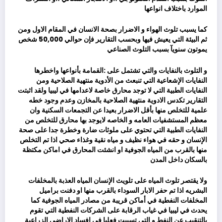
الموارد باختلاف انواعها
كما يسبب تلوث الهواء و الاضرار بصحة الانسان في المقام الاول ومن
ثم البيئة التي يعيش فيها وبحسب التقارير فإن حوالي 50,000 شخص
يموتون سنويآ بسبب التلوث الصناعي
و التلوث بالنفايات والتي تشتمل على :القمامة بأنواعها واخطرها
النفايات الإشعاعية التي تنبعث من الأدوية منتهية الصلاحية ومن
النفايات الطبية التي لا توجد محارق خاصة لاعدامها في ليبيا ولقد اثبتت
التقارير تكدس الادوية منتهية الصلاحية بالمخازن وعدم وجود خطه
علمية للتخلص منها بأقل الاضرار بعيدا عن التجمعات السكنية وان
معظم المستشفيات العامه و الخاصه لايوجد بها محارق للتخلص من
النفايات الطبية التي تحتوي على ملوثات ضارة وخطرة جدا على صحة
الإنسان و حقه في هواء نظيف و مياه نقية وغذاء صحي اذا تم التخلص
منها بالقرب من المياه الجوفية او انشئت المحارق في اماكن مكتظة
بالسكان داخل المدن
ولا يقتصر تلوث المياه على تلويث الإنسان المياه العذبة بالمخلفات
البشريه اذا تم حفر الابار السوداء بالقرب منها او دفنت براميل
المخلفات النفطية في أماكن قريبة من مصادر المياه الجوفية كما
يحدث في ليبيا في غياب الرقابة على الشركات النفطية التي تقوم
بالتنقيب عن النفط و التي تسببت فعليا في افساد الاراضي الزراعية