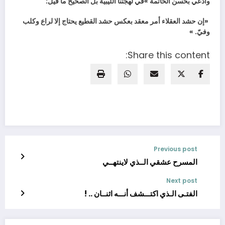
‬وادعي‭ ‬بحسن‭ ‬الخاتمة‮»‬‭ ‬في‭ ‬لهجتنا‭ ‬الليبية‭ ‬بل‭ ‬الصحيح‭ ‬ما‭ ‬قيل‭ :‬
‬وفيّ‮»‬‭ .‬
Share this content:
Previous post
المسرح عشقي الــذي لاينتهــي
Next post
الفتـى الـذي اكتـــشف أنـــه اثنــان .. !