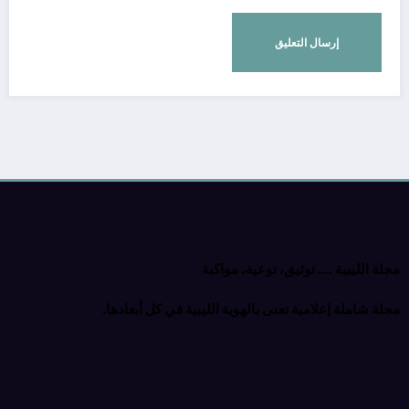
مجلة الليبية …. توثيق، توعية، مواكبة
مجلة شاملة إعلامية تعنى بالهوية الليبية في كل أبعادها.