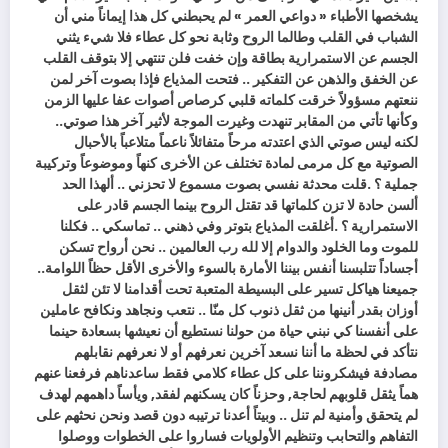
‬وكأنها‭ ‬تأتي‭ ‬من‭ ‬المقابر‭ ‬تنهدت‭ ‬وغيرت‭ ‬الموجة‭ ‬لأثير‭ ‬آخر‭ ‬هذا‭ ‬صوتي‭ ..
‬أجساداً‭ ‬تتلبسنا‭ ‬أنفس‭ ‬بيننا‭ ‬الأمارة‭ ‬بالسوء‭ ‬والأخرى‭ ‬الأقل‭ ‬حظاً‭ ‬اللوامة‭ ..