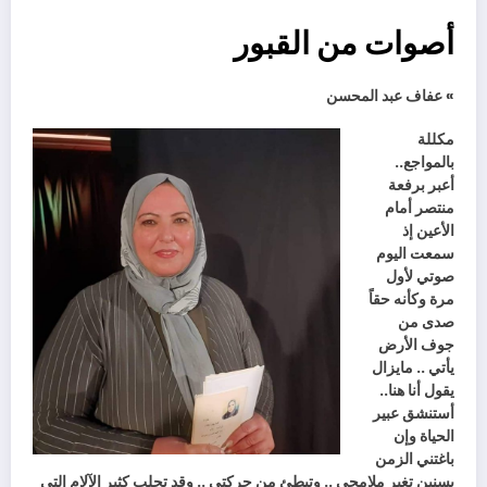
أصوات من القبور
» عفاف عبد المحسن
‬بالمواجع‭ ..
‬يقول‭ ‬أنا‭ ‬هنا‭ ..