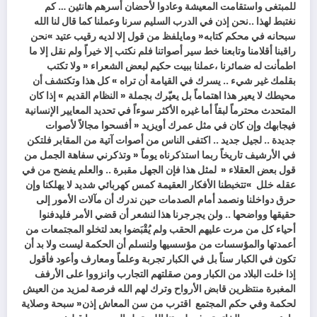
‬قول‭ ‬بعض‭ ‬العقلاء‭
‬عقله‭ ‬خلل‮»‬‭
‬لحكمة‭ ‬وفي‭ ‬حكم‭ ‬المجتمع‭