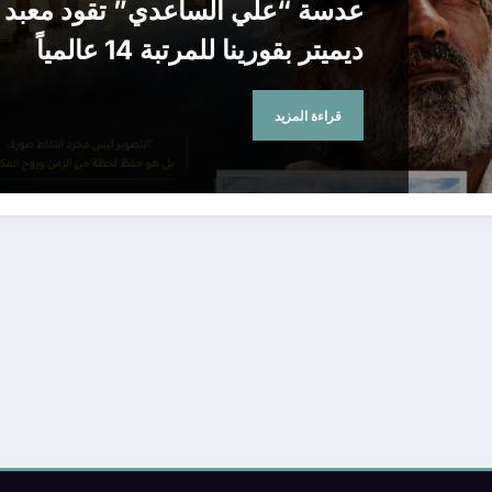
عدسة “علي الساعدي” تقود معبد
ديميتر بقورينا للمرتبة 14 عالمياً
قراءة المزيد