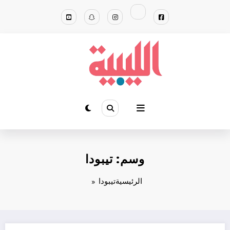
لتجاوز
لى
لمحتوى
وسم: تيبودا
الرئيسية
تيبودا