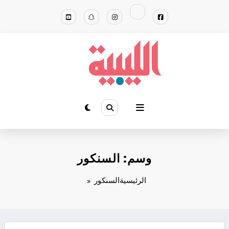
لتجاوز
لى
لمحتوى
وسم: السنكور
الرئيسية
السنكور