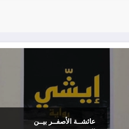
عائشــة الأصفــر بيــن