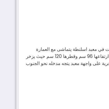
حت في معبد اسلنطة يتماشى مع العمارة
المحلية المتفردة هناك مكوناً من مدخل منخفض نصف دائري مع أعمدة اسطوانية الشكل بمنتصف الكهف ارتفاعها 96 سم وقطرها 120 سم حيث يزخر
رية على واجهة معبد يتجه مدخله نحو الجنوب