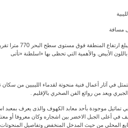
يبية
ى مسافة
38 كيلومتراً تقريبا جنو
باللون الأبيض. والأهمية التي تحظى بها «اسلطنة «تأتى
تمثل في آثار أعمال فنية منحوتة لقدماء الليبيين من سكان 
جيري ويعد من روائع الفن الصخري بالإقليم .
 تماثيل موجودة بأحد معابد الكهوف والذى يعرف بمعبد اس
في أعلى الجبل الاخضر بين اشجاره وكان معروفا أو معتادا ق
لطابع المحلي من حيث المدخل المنخفض وتفاصيل المنحوتات.