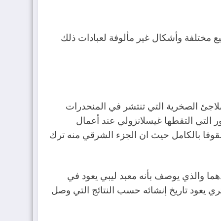
ع مختلفة وأشكال غير مألوفة لعبادات ذلك
اجئ الصخرية التي تنتشر في المنحدرات
 التي التقطها غيسلانزولي عند أعمال
مسقوفا بالكامل حيث ان الجزء الشرقي منه ترك
طة أو كما كانت تعرف قديماً « لاسامكس أو لاساميسس ( Aslanta_Lasamisis بمعبدهما والذي يوصف بأنه معبد ليبي يعود في
أثري يعود تاريخ إنشائه حسب النتائج التي وصل