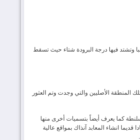
ب غرب مدينة شحات ويبلغ ارتفاع المنطقة فوق مستوى سطح البحر 770 مترا تقريبا وتشتد فيها درجة البرودة شتاء حيث تسقط
تلك المنطقة الأصليين والتي وجدت وتم العثور
لنطة كما يعرف أيضاً بتسميات أخرى منها
ديما انشاء المعابد آنذاك بمواقع عالية