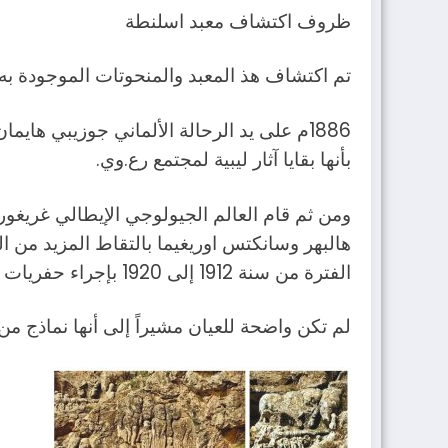
ظروف اكتشاف معبد اسلنطة
تم اكتشاف هذ المعبد والمنحوتات الموجودة به
1886م على يد الرحالة الألماني جوزيبي ها
بأنها بقايا آثار ليبية لمجتمع رع.وي.
هالبهر وسانكتس اوريغيما بالتقاط المزيد من
الفترة من سنة 1912 إلى 1920 بإجراء حفريات في المعبد وكشف عن بقية المنحوتات التي
لم تكن واضحة للعيان مشيراً إلى أنها نماذج من ا