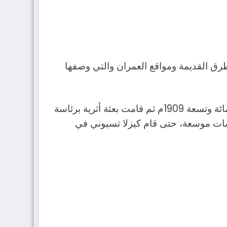
لطرق القديمة ومواقع العمران والتي وصفها
ومن ثم قام العالم الجيولوجي الإيطالي غريغوري بالتقاط أول صورة شمسية له لأول مرة سنة ألف وتسعمائة وتسعة 1909م ثم قامت بعثة أثرية برئاسة
سات موسعة، حتى قام كيزلا تسيوني في