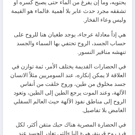
‬وليس‭ ‬وعاء‭ ‬الفخار‭.‬
‬تنهشه‭ ‬مناقير‭ ‬النسور‭.‬
‬الغامض‭ ‬بلا‭ ‬تفاصيل‭.‬