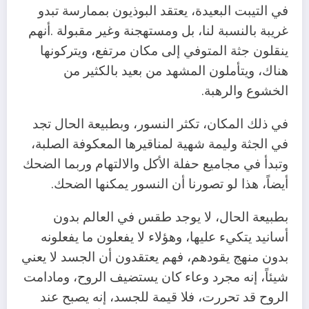
‬الخشوع‭ ‬والرهبة‭.‬
‬أيضاً،‭ ‬هذا‭ ‬لو‭ ‬تصورنا‭ ‬أن‭ ‬النسور‭ ‬يمكنها‭ ‬الضحك‭.‬