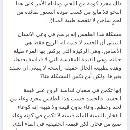
‬لحمٍ‭ ‬ساخن‭ ‬لا‭ ‬تنقصه‭ ‬طيبة‭ ‬المذاق‭ .‬
‬بغيرها،‭ ‬ولكن‭ ‬أين‭ ‬تكمن‭ ‬المشكلة‭ ‬هنا؟