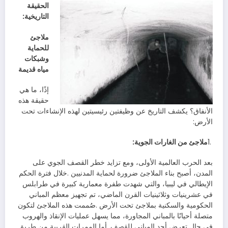
‬التاريخية‭: ‬
‬مياه‭ ‬قديمة
‬الأرض‭:‬
‬ملاجئ‭ ‬من‭ ‬الغارات‭ ‬الجوية‭:‬
1‭.