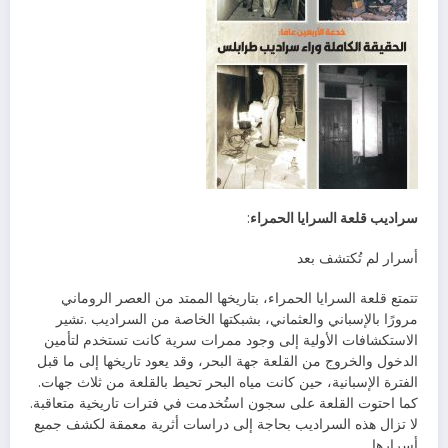
سراديب‭ ‬قلعة‭ ‬السرايا‭ ‬الحمراء
‭: ‬
أسرار‭ ‬لم‭ ‬تُكتشف‭ ‬بعد
‬الفترة‭ ‬الإسبانية،‭ ‬حين‭ ‬كانت‭ ‬مياه‭ ‬البحر‭ ‬تحيط‭ ‬بالقلعة‭ ‬من‭ ‬ثلاث‭ ‬جهات‭.
‬كما‭ ‬احتوت‭ ‬القلعة‭ ‬على‭ ‬سجون‭ ‬استُخدمت‭ ‬في‭ ‬فترات‭ ‬تاريخية‭ ‬متعاقبة‭.
‬أسرارها‭.‬