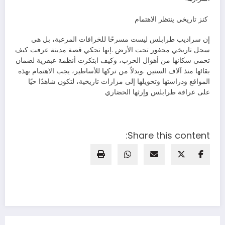
‭ ‬كنز‭ ‬تاريخي‭ ‬ينتظر‭ ‬الاهتمام
‬على‭ ‬عراقة‭ ‬طرابلس‭ ‬وإرثها‭ ‬الحضاري
Share this content: