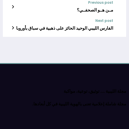
Previous post
مــن هــو الصحفــي؟
Next post
الفارس الليبي الوحيد الحائز على ذهبية في سباق بأوروبا
مجلة الليبية …. توثيق، توعية، مواكبة
مجلة شاملة إعلامية تعنى بالهوية الليبية في كل أبعادها.