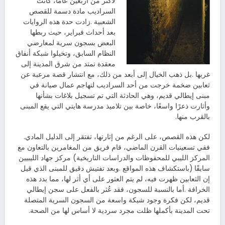
‬بالقرب‭ ‬منها‭.‬
لكن‭ ‬هذه‭ ‬القصص،‭ ‬على‭ ‬الرغم‭ ‬من‭ ‬إثارتها،‭ ‬تفتقر‭ ‬إلى‭ ‬الدليل‭ ‬المادي‭.
‬تحت‭ ‬المدينة‭ ‬بأكملها‭ ‬ظلت‭ ‬مجرد‭ ‬سردية‭ ‬لا‭ ‬أساس‭ ‬لها‭ ‬من‭ ‬الصحة‭.‬