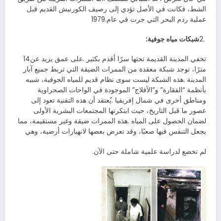
‬عملية‭ ‬ردم‭ ‬البحر‭ ‬التي‭ ‬جرت‭ ‬في‭ ‬عام‭ ‬1979‭.‬
‬شبكات‭ ‬مياه‭ ‬جوفية‭:‬
2‭.
تخفي‭ ‬المدينة‭ ‬القديمة‭ ‬تحتها‭ ‬سرًا‭ ‬أقدم‭ ‬بكثير‭. ‬على‭ ‬عمق‭ ‬يزيد‭ ‬عن‭ ‬14‭
‬يجعل‭ ‬التنفس‭ ‬فيها‭ ‬صعبًا،‭ ‬وقد‭ ‬تعرض‭ ‬بعضها‭ ‬لانهيارات‭ ‬أرضية،‭ ‬وهي‭
لم‭ ‬تخضع‭ ‬لدراسة‭ ‬علمية‭ ‬شاملة‭ ‬حتى‭ ‬الآن‭.‬